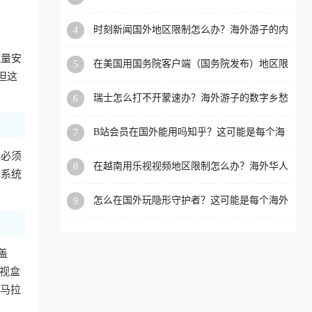
看的回国加速全攻略
洲等国家和地区工作、留
时刻新闻国外地区限制怎么办？海外游子的内
4
学、定居等，都可以使用，
容乡愁与破局之路
不再因地区和版权限制所困
流量安
在美国用国务院客户端（国务院发布）地区限
5
扰。
但这
制怎么办？3步解决海外看国内内容难题
瑞士怎么打不开蒙速办？海外游子的数字乡愁
6
与破局之路
B站会员在国外能用吗知乎？这可能是每个海
7
外游子都问过的问题
器必须
在越南用乐视视频地区限制怎么办？海外华人
8
，系统
必备的回国加速攻略
怎么在国外玩隐形守护者？这可能是每个海外
9
游戏迷都问过的问题
盖
电视盒
集马拉