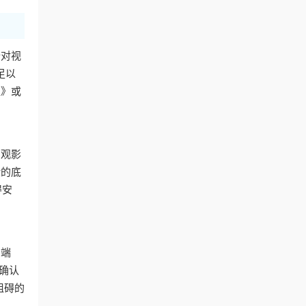
针对视
足以
盟》或
的观影
验的底
得安
户端
确认
阻碍的