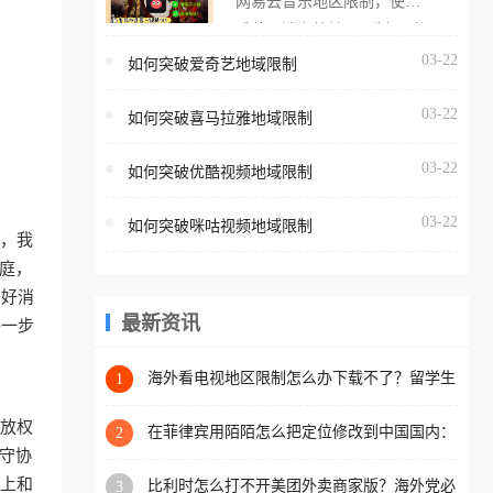
网易云音乐地区限制，使用
海外用户如香港、澳门、台
番茄取消海外地区限制。 当
湾、美国、加拿大、澳大利
在海外打开网易云音乐，却
03-22
如何突破爱奇艺地域限制
亚、欧洲等国家和地区时，
突然弹出“由于版权限制，您
腾讯视频也会像其他音乐平
03-22
所在的地区无法播放”的提示
如何突破喜马拉雅地域限制
台一样，出现地区及版权限
语。 海外用户如香港、澳
制问题，且仅能在中国大陆
03-22
如何突破优酷视频地域限制
门、台湾、美国、加拿大、
地区播放。 遇到这个问题的
澳大利亚、欧洲等国家和地
朋友们，使用番茄回国加速
03-22
如何突破咪咕视频地域限制
区时，网易云音乐也会像其
躁，我
器，即可解决「海外用户收
他音乐平台一样，出现地区
家庭，
听腾讯视频地区版权限制」
及版权限制问题，且仅能在
。好消
的问题，无论人在香港、澳
中国大陆地区播放。 遇到这
最新资讯
并一步
门、台湾、美国、加拿大、
个问题的朋友们，使用番茄
澳大利亚、欧洲等国家和地
回国加速器，即可解决「海
海外看电视地区限制怎么办下载不了？留学生
1
区工作、留学、定居等，都
亲测的回国加速方案（附2026世界杯观赛技
外用户收听网易云音乐地区
可以使用，不再因地区和版
巧）
播放权
版权限制」的问题，无论人
在菲律宾用陌陌怎么把定位修改到中国国内：
2
权限制所困扰。
一场关于归属感与连接的探索
守协
在香港、澳门、台湾、美
质上和
比利时怎么打不开美团外卖商家版？海外党必
3
国、加拿大、澳大利亚、欧