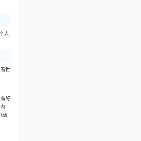
的个人
晨看世
准备好
国内
能通