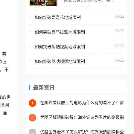
网易云音乐地区限制，使用
海外用户如香港、澳门、台
番茄取消海外地区限制。 当
湾、美国、加拿大、澳大利
在海外打开网易云音乐，却
03-22
如何突破爱奇艺地域限制
亚、欧洲等国家和地区时，
突然弹出“由于版权限制，您
腾讯视频也会像其他音乐平
03-22
所在的地区无法播放”的提示
如何突破喜马拉雅地域限制
台一样，出现地区及版权限
语。 海外用户如香港、澳
制问题，且仅能在中国大陆
03-22
如何突破优酷视频地域限制
门、台湾、美国、加拿大、
地区播放。 遇到这个问题的
；甚
澳大利亚、欧洲等国家和地
朋友们，使用番茄回国加速
03-22
如何突破咪咕视频地域限制
协议
区时，网易云音乐也会像其
器，即可解决「海外用户收
，不
他音乐平台一样，出现地区
听腾讯视频地区版权限制」
及版权限制问题，且仅能在
的问题，无论人在香港、澳
中国大陆地区播放。 遇到这
最新资讯
门、台湾、美国、加拿大、
个问题的朋友们，使用番茄
澳大利亚、欧洲等国家和地
威的世
回国加速器，即可解决「海
在国外看优酷上的电影为什么有的看不了？留
1
区工作、留学、定居等，都
跨境网
学生亲测有效的回国加速方案
外用户收听网易云音乐地区
可以使用，不再因地区和版
，画
版权限制」的问题，无论人
优酷区域限制破解：海外党追剧看片的终极指
2
权限制所困扰。
南，附直播欧冠+1905电影网解决方案
在香港、澳门、台湾、美
优酷国外看不了怎么解决？海外党追剧购物全
3
国、加拿大、澳大利亚、欧