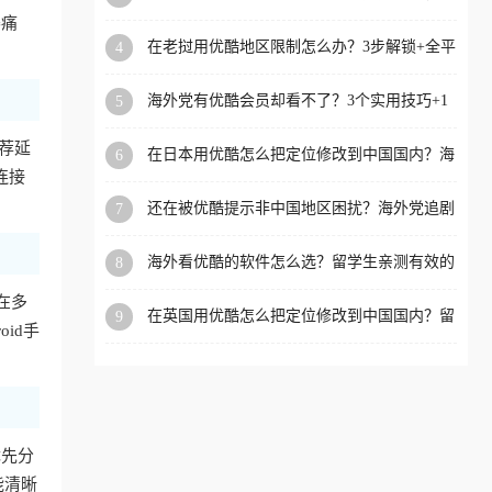
攻略，这招亲测有效！
赛痛
洲等国家和地区工作、留
在老挝用优酷地区限制怎么办？3步解锁+全平
4
学、定居等，都可以使用，
台适用的回国加速器指南
不再因地区和版权限制所困
海外党有优酷会员却看不了？3个实用技巧+1
5
扰。
款加速器解决追剧&金融APP难题
荐延
在日本用优酷怎么把定位修改到中国国内？海
6
外党亲测有效的回国加速指南
连接
还在被优酷提示非中国地区困扰？海外党追剧
7
看国内电影的正确打开方式
海外看优酷的软件怎么选？留学生亲测有效的
8
回国加速方案
时在多
在英国用优酷怎么把定位修改到中国国内？留
9
id手
学生亲测有效的回国加速方案
优先分
能清晰