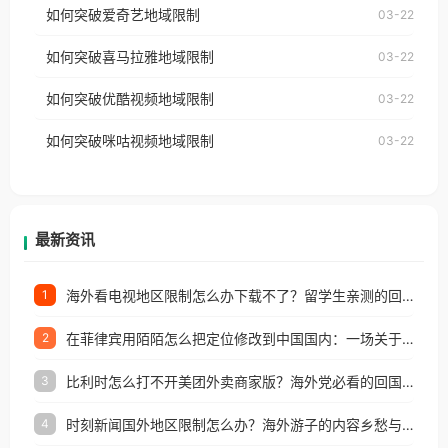
使用番茄回国加速器，即可解决「海外用户收听腾讯
如何突破爱奇艺地域限制
03-22
播放”的提示语。 海外用户如香港、澳门、台湾、美
视频地区版权限制」的问题，无论人在香港、澳门、
国、加拿大、澳大利亚、欧洲等国家和地区时，网易
如何突破喜马拉雅地域限制
03-22
台湾、美国、加拿大、澳大利亚、欧洲等国家和地区
云音乐也会像其他音乐平台一样，出现地区及版权限
工作、留学、定居等，都可以使用，不再因地区和版
如何突破优酷视频地域限制
03-22
制问题，且仅能在中国大陆地区播放。 遇到这个问题
权限制所困扰。
的朋友们，使用番茄回国加速器，即可解决「海外用
如何突破咪咕视频地域限制
03-22
户收听网易云音乐地区版权限制」的问题，无论人在
香港、澳门、台湾、美国、加拿大、澳大利亚、欧洲
等国家和地区工作、留学、定居等，都可以使用，不
再因地区和版权限制所困扰。
最新资讯
海外看电视地区限制怎么办下载不了？留学生亲测的回国加速方案（附2026世界杯观赛技巧）
1
在菲律宾用陌陌怎么把定位修改到中国国内：一场关于归属感与连接的探索
2
比利时怎么打不开美团外卖商家版？海外党必看的回国加速全攻略
3
时刻新闻国外地区限制怎么办？海外游子的内容乡愁与破局之路
4