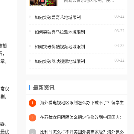
网易云音乐地区限制，使用
海外用户如香港、澳门、台
番茄取消海外地区限制。 当
湾、美国、加拿大、澳大利
在海外打开网易云音乐，却
03-22
如何突破爱奇艺地域限制
亚、欧洲等国家和地区时，
突然弹出“由于版权限制，您
腾讯视频也会像其他音乐平
03-22
所在的地区无法播放”的提示
如何突破喜马拉雅地域限制
台一样，出现地区及版权限
语。 海外用户如香港、澳
制问题，且仅能在中国大陆
法播
03-22
如何突破优酷视频地域限制
门、台湾、美国、加拿大、
地区播放。 遇到这个问题的
赛，
澳大利亚、欧洲等国家和地
朋友们，使用番茄回国加速
03-22
文章，
如何突破咪咕视频地域限制
区时，网易云音乐也会像其
器，即可解决「海外用户收
他音乐平台一样，出现地区
听腾讯视频地区版权限制」
及版权限制问题，且仅能在
的问题，无论人在香港、澳
中国大陆地区播放。 遇到这
最新资讯
通常仅
门、台湾、美国、加拿大、
个问题的朋友们，使用番茄
视剧，
澳大利亚、欧洲等国家和地
回国加速器，即可解决「海
海外看电视地区限制怎么办下载不了？留学生
1
区工作、留学、定居等，都
亲测的回国加速方案（附2026世界杯观赛技
外用户收听网易云音乐地区
可以使用，不再因地区和版
巧）
版权限制」的问题，无论人
在菲律宾用陌陌怎么把定位修改到中国国内：
2
权限制所困扰。
一场关于归属感与连接的探索
器
，
在香港、澳门、台湾、美
荐最优
比利时怎么打不开美团外卖商家版？海外党必
3
国、加拿大、澳大利亚、欧