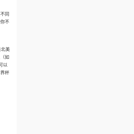
换不同
保你不
是北美
队（如
可以
世界杯