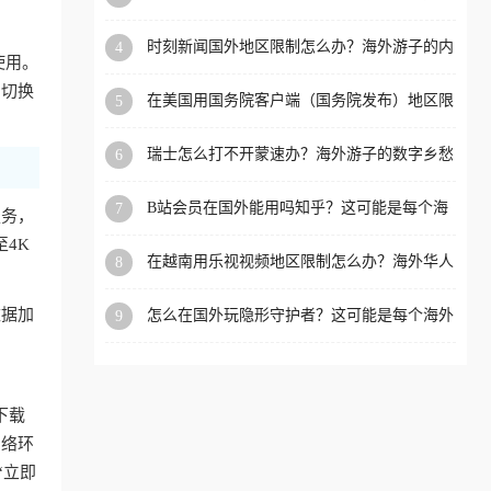
看的回国加速全攻略
洲等国家和地区工作、留
时刻新闻国外地区限制怎么办？海外游子的内
4
学、定居等，都可以使用，
使用。
容乡愁与破局之路
不再因地区和版权限制所困
的切换
在美国用国务院客户端（国务院发布）地区限
5
扰。
制怎么办？3步解决海外看国内内容难题
瑞士怎么打不开蒙速办？海外游子的数字乡愁
6
与破局之路
B站会员在国外能用吗知乎？这可能是每个海
7
服务，
外游子都问过的问题
4K
在越南用乐视视频地区限制怎么办？海外华人
8
必备的回国加速攻略
数据加
怎么在国外玩隐形守护者？这可能是每个海外
9
游戏迷都问过的问题
下载
网络环
“立即