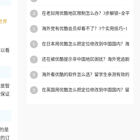
攻略，这招亲测有效！
洲等国家和地区工作、留
在老挝用优酷地区限制怎么办？3步解锁+全平
4
学、定居等，都可以使用，
台适用的回国加速器指南
世界
不再因地区和版权限制所困
海外党有优酷会员却看不了？3个实用技巧+1
5
扰。
款加速器解决追剧&金融APP难题
在日本用优酷怎么把定位修改到中国国内？海
6
外党亲测有效的回国加速指南
可以看
还在被优酷提示非中国地区困扰？海外党追剧
7
看国内电影的正确打开方式
海外看优酷的软件怎么选？留学生亲测有效的
8
回国加速方案
的是智
在英国用优酷怎么把定位修改到中国国内？留
9
这保证
学生亲测有效的回国加速方案
心的是
你的订