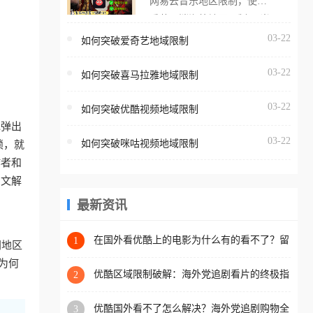
网易云音乐地区限制，使用
海外用户如香港、澳门、台
番茄取消海外地区限制。 当
湾、美国、加拿大、澳大利
在海外打开网易云音乐，却
03-22
如何突破爱奇艺地域限制
亚、欧洲等国家和地区时，
突然弹出“由于版权限制，您
腾讯视频也会像其他音乐平
03-22
所在的地区无法播放”的提示
如何突破喜马拉雅地域限制
台一样，出现地区及版权限
语。 海外用户如香港、澳
制问题，且仅能在中国大陆
03-22
如何突破优酷视频地域限制
门、台湾、美国、加拿大、
地区播放。 遇到这个问题的
地弹出
澳大利亚、欧洲等国家和地
朋友们，使用番茄回国加速
03-22
如何突破咪咕视频地域限制
锁，就
区时，网易云音乐也会像其
器，即可解决「海外用户收
作者和
他音乐平台一样，出现地区
听腾讯视频地区版权限制」
中文解
及版权限制问题，且仅能在
的问题，无论人在香港、澳
中国大陆地区播放。 遇到这
最新资讯
门、台湾、美国、加拿大、
个问题的朋友们，使用番茄
澳大利亚、欧洲等国家和地
回国加速器，即可解决「海
在国外看优酷上的电影为什么有的看不了？留
1
区工作、留学、定居等，都
同地区
学生亲测有效的回国加速方案
外用户收听网易云音乐地区
可以使用，不再因地区和版
为何
版权限制」的问题，无论人
优酷区域限制破解：海外党追剧看片的终极指
2
权限制所困扰。
。
南，附直播欧冠+1905电影网解决方案
在香港、澳门、台湾、美
优酷国外看不了怎么解决？海外党追剧购物全
3
国、加拿大、澳大利亚、欧