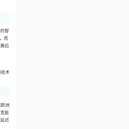
后的智
，而
你赛后
的技术
或欧洲
带宽能
无延迟