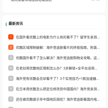
户收听网易云音乐地区版权限制」的问题，无论人在
香港、澳门、台湾、美国、加拿大、澳大利亚、欧洲
等国家和地区工作、留学、定居等，都可以使用，不
再因地区和版权限制所困扰。
最新资讯
在国外看优酷上的电影为什么有的看不了？留学生亲测有效的回国加速方案
1
优酷区域限制破解：海外党追剧看片的终极指南，附直播欧冠+1905电影网解决方案
2
优酷国外看不了怎么解决？海外党追剧购物全攻略，这招亲测有效！
3
在老挝用优酷地区限制怎么办？3步解锁+全平台适用的回国加速器指南
4
海外党有优酷会员却看不了？3个实用技巧+1款加速器解决追剧&金融APP难题
5
在日本用优酷怎么把定位修改到中国国内？海外党亲测有效的回国加速指南
6
还在被优酷提示非中国地区困扰？海外党追剧看国内电影的正确打开方式
7