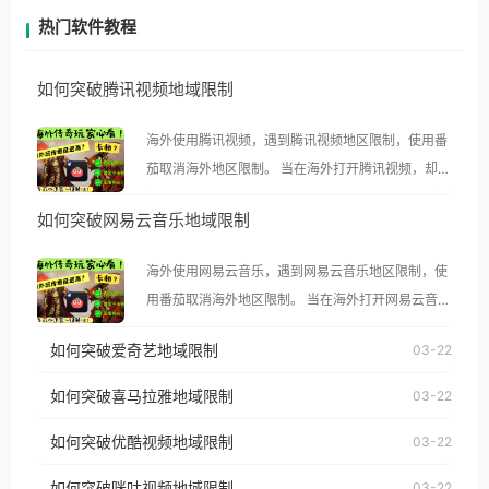
热门软件教程
如何突破腾讯视频地域限制
海外使用腾讯视频，遇到腾讯视频地区限制，使用番
茄取消海外地区限制。 当在海外打开腾讯视频，却突
然弹出“由于版权限制，您所在的地区无法播放”的提
如何突破网易云音乐地域限制
示语。 海外用户如香港、澳门、台湾、美国、加拿
大、澳大利亚、欧洲等国家和地区时，腾讯视频也会
海外使用网易云音乐，遇到网易云音乐地区限制，使
像其他音乐平台一样，出现地区及版权限制问题，且
用番茄取消海外地区限制。 当在海外打开网易云音
仅能在中国大陆地区播放。 遇到这个问题的朋友们，
乐，却突然弹出“由于版权限制，您所在的地区无法
使用番茄回国加速器，即可解决「海外用户收听腾讯
如何突破爱奇艺地域限制
03-22
播放”的提示语。 海外用户如香港、澳门、台湾、美
视频地区版权限制」的问题，无论人在香港、澳门、
国、加拿大、澳大利亚、欧洲等国家和地区时，网易
如何突破喜马拉雅地域限制
03-22
台湾、美国、加拿大、澳大利亚、欧洲等国家和地区
云音乐也会像其他音乐平台一样，出现地区及版权限
工作、留学、定居等，都可以使用，不再因地区和版
如何突破优酷视频地域限制
03-22
制问题，且仅能在中国大陆地区播放。 遇到这个问题
权限制所困扰。
的朋友们，使用番茄回国加速器，即可解决「海外用
如何突破咪咕视频地域限制
03-22