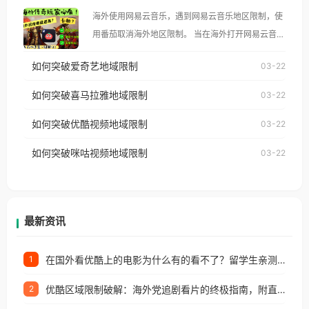
大、澳大利亚、欧洲等国家和地区时，腾讯视频也会
海外使用网易云音乐，遇到网易云音乐地区限制，使
像其他音乐平台一样，出现地区及版权限制问题，且
用番茄取消海外地区限制。 当在海外打开网易云音
仅能在中国大陆地区播放。 遇到这个问题的朋友们，
乐，却突然弹出“由于版权限制，您所在的地区无法
使用番茄回国加速器，即可解决「海外用户收听腾讯
如何突破爱奇艺地域限制
03-22
播放”的提示语。 海外用户如香港、澳门、台湾、美
视频地区版权限制」的问题，无论人在香港、澳门、
国、加拿大、澳大利亚、欧洲等国家和地区时，网易
如何突破喜马拉雅地域限制
03-22
台湾、美国、加拿大、澳大利亚、欧洲等国家和地区
云音乐也会像其他音乐平台一样，出现地区及版权限
工作、留学、定居等，都可以使用，不再因地区和版
如何突破优酷视频地域限制
03-22
制问题，且仅能在中国大陆地区播放。 遇到这个问题
权限制所困扰。
的朋友们，使用番茄回国加速器，即可解决「海外用
如何突破咪咕视频地域限制
03-22
户收听网易云音乐地区版权限制」的问题，无论人在
香港、澳门、台湾、美国、加拿大、澳大利亚、欧洲
等国家和地区工作、留学、定居等，都可以使用，不
再因地区和版权限制所困扰。
最新资讯
在国外看优酷上的电影为什么有的看不了？留学生亲测有效的回国加速方案
1
优酷区域限制破解：海外党追剧看片的终极指南，附直播欧冠+1905电影网解决方案
2