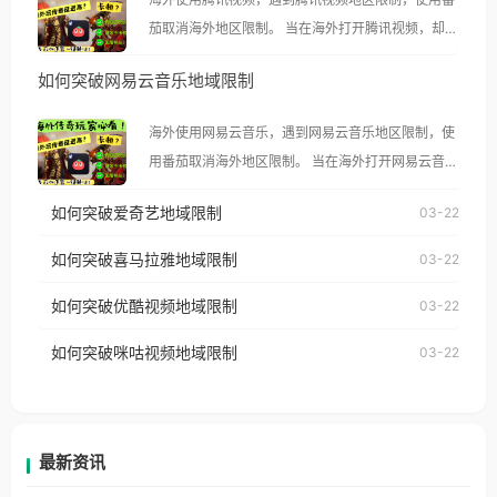
茄取消海外地区限制。 当在海外打开腾讯视频，却突
然弹出“由于版权限制，您所在的地区无法播放”的提
如何突破网易云音乐地域限制
示语。 海外用户如香港、澳门、台湾、美国、加拿
大、澳大利亚、欧洲等国家和地区时，腾讯视频也会
海外使用网易云音乐，遇到网易云音乐地区限制，使
像其他音乐平台一样，出现地区及版权限制问题，且
用番茄取消海外地区限制。 当在海外打开网易云音
仅能在中国大陆地区播放。 遇到这个问题的朋友们，
乐，却突然弹出“由于版权限制，您所在的地区无法
使用番茄回国加速器，即可解决「海外用户收听腾讯
如何突破爱奇艺地域限制
03-22
播放”的提示语。 海外用户如香港、澳门、台湾、美
视频地区版权限制」的问题，无论人在香港、澳门、
国、加拿大、澳大利亚、欧洲等国家和地区时，网易
如何突破喜马拉雅地域限制
03-22
台湾、美国、加拿大、澳大利亚、欧洲等国家和地区
云音乐也会像其他音乐平台一样，出现地区及版权限
工作、留学、定居等，都可以使用，不再因地区和版
如何突破优酷视频地域限制
03-22
制问题，且仅能在中国大陆地区播放。 遇到这个问题
权限制所困扰。
的朋友们，使用番茄回国加速器，即可解决「海外用
如何突破咪咕视频地域限制
03-22
户收听网易云音乐地区版权限制」的问题，无论人在
香港、澳门、台湾、美国、加拿大、澳大利亚、欧洲
等国家和地区工作、留学、定居等，都可以使用，不
再因地区和版权限制所困扰。
最新资讯