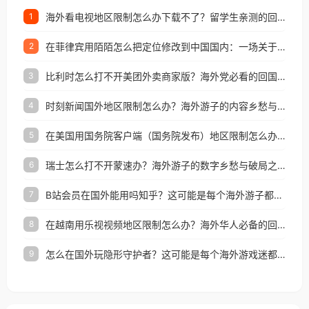
海外看电视地区限制怎么办下载不了？留学生亲测的回国加速方案（附2026世界杯观赛技巧）
1
在菲律宾用陌陌怎么把定位修改到中国国内：一场关于归属感与连接的探索
2
比利时怎么打不开美团外卖商家版？海外党必看的回国加速全攻略
3
时刻新闻国外地区限制怎么办？海外游子的内容乡愁与破局之路
4
在美国用国务院客户端（国务院发布）地区限制怎么办？3步解决海外看国内内容难题
5
瑞士怎么打不开蒙速办？海外游子的数字乡愁与破局之路
6
B站会员在国外能用吗知乎？这可能是每个海外游子都问过的问题
7
在越南用乐视视频地区限制怎么办？海外华人必备的回国加速攻略
8
怎么在国外玩隐形守护者？这可能是每个海外游戏迷都问过的问题
9