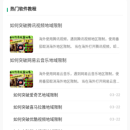
热门软件教程
如何突破腾讯视频地域限制
海外使用腾讯视频，遇到腾讯视频地区限制，使用番
茄取消海外地区限制。 当在海外打开腾讯视频，却突
然弹出“由于版权限制，您所在的地区无法播放”的提
如何突破网易云音乐地域限制
示语。 海外用户如香港、澳门、台湾、美国、加拿
大、澳大利亚、欧洲等国家和地区时，腾讯视频也会
海外使用网易云音乐，遇到网易云音乐地区限制，使
像其他音乐平台一样，出现地区及版权限制问题，且
用番茄取消海外地区限制。 当在海外打开网易云音
仅能在中国大陆地区播放。 遇到这个问题的朋友们，
乐，却突然弹出“由于版权限制，您所在的地区无法
使用番茄回国加速器，即可解决「海外用户收听腾讯
如何突破爱奇艺地域限制
03-22
播放”的提示语。 海外用户如香港、澳门、台湾、美
视频地区版权限制」的问题，无论人在香港、澳门、
国、加拿大、澳大利亚、欧洲等国家和地区时，网易
如何突破喜马拉雅地域限制
03-22
台湾、美国、加拿大、澳大利亚、欧洲等国家和地区
云音乐也会像其他音乐平台一样，出现地区及版权限
工作、留学、定居等，都可以使用，不再因地区和版
如何突破优酷视频地域限制
03-22
制问题，且仅能在中国大陆地区播放。 遇到这个问题
权限制所困扰。
的朋友们，使用番茄回国加速器，即可解决「海外用