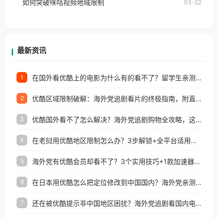
如何突破咪咕视频地域限制
03-22
户收听网易云音乐地区版权限制」的问题，无论人在
香港、澳门、台湾、美国、加拿大、澳大利亚、欧洲
等国家和地区工作、留学、定居等，都可以使用，不
再因地区和版权限制所困扰。
最新资讯
在国外看优酷上的电影为什么有的看不了？留学生亲测有效的回国加速方案
1
优酷区域限制破解：海外党追剧看片的终极指南，附直播欧冠+1905电影网解决方案
2
优酷国外看不了怎么解决？海外党追剧购物全攻略，这招亲测有效！
3
在老挝用优酷地区限制怎么办？3步解锁+全平台适用的回国加速器指南
4
海外党有优酷会员却看不了？3个实用技巧+1款加速器解决追剧&金融APP难题
5
在日本用优酷怎么把定位修改到中国国内？海外党亲测有效的回国加速指南
6
还在被优酷提示非中国地区困扰？海外党追剧看国内电影的正确打开方式
7