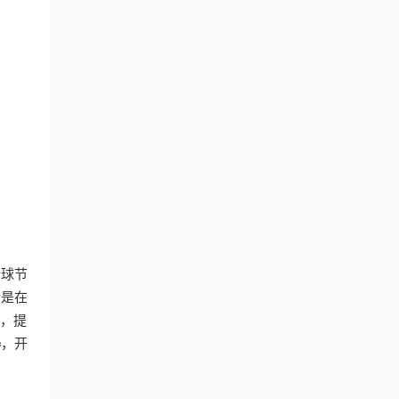
全球节
论是在
杯，提
器
，开