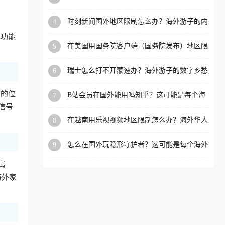
看的回国加速全攻略
洲等国家和地区工作、留
时刻新闻国外地区限制怎么办？海外游子的内
4
学、定居等，都可以使用，
容乡愁与破局之路
心功能
不再因地区和版权限制所困
在美国用国务院客户端（国务院发布）地区限
5
扰。
制怎么办？3步解决海外看国内内容难题
瑞士怎么打不开蒙速办？海外游子的数字乡愁
6
与破局之路
你的位
B站会员在国外能用吗知乎？这可能是每个海
7
外游子都问过的问题
信号
在越南用乐视视频地区限制怎么办？海外华人
8
必备的回国加速攻略
怎么在国外玩隐形守护者？这可能是每个海外
9
游戏迷都问过的问题
寓
海外家