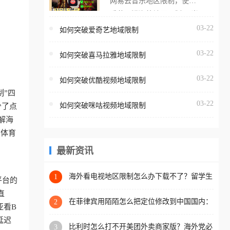
网易云音乐地区限制，使用
海外用户如香港、澳门、台
番茄取消海外地区限制。 当
湾、美国、加拿大、澳大利
在海外打开网易云音乐，却
03-22
如何突破爱奇艺地域限制
亚、欧洲等国家和地区时，
突然弹出“由于版权限制，您
腾讯视频也会像其他音乐平
03-22
所在的地区无法播放”的提示
如何突破喜马拉雅地域限制
台一样，出现地区及版权限
语。 海外用户如香港、澳
制问题，且仅能在中国大陆
03-22
如何突破优酷视频地域限制
门、台湾、美国、加拿大、
地区播放。 遇到这个问题的
制”四
澳大利亚、欧洲等国家和地
朋友们，使用番茄回国加速
03-22
如何突破咪咕视频地域限制
少了点
区时，网易云音乐也会像其
器，即可解决「海外用户收
解海
他音乐平台一样，出现地区
听腾讯视频地区版权限制」
的体育
及版权限制问题，且仅能在
的问题，无论人在香港、澳
中国大陆地区播放。 遇到这
最新资讯
门、台湾、美国、加拿大、
个问题的朋友们，使用番茄
澳大利亚、欧洲等国家和地
回国加速器，即可解决「海
海外看电视地区限制怎么办下载不了？留学生
1
区工作、留学、定居等，都
平台的
亲测的回国加速方案（附2026世界杯观赛技
外用户收听网易云音乐地区
可以使用，不再因地区和版
直
巧）
版权限制」的问题，无论人
在菲律宾用陌陌怎么把定位修改到中国国内：
2
权限制所困扰。
亚看B
一场关于归属感与连接的探索
在香港、澳门、台湾、美
延迟
比利时怎么打不开美团外卖商家版？海外党必
3
国、加拿大、澳大利亚、欧