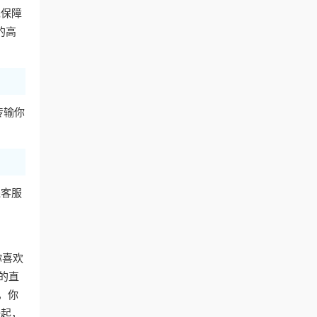
先保障
的高
传输你
线客服
你喜欢
的直
，你
一起，