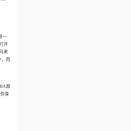
册一
打开
马来
P，而
BA直
论你身