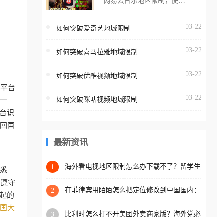
网易云音乐地区限制，使用
海外用户如香港、澳门、台
番茄取消海外地区限制。 当
湾、美国、加拿大、澳大利
在海外打开网易云音乐，却
03-22
如何突破爱奇艺地域限制
亚、欧洲等国家和地区时，
突然弹出“由于版权限制，您
腾讯视频也会像其他音乐平
03-22
所在的地区无法播放”的提示
如何突破喜马拉雅地域限制
台一样，出现地区及版权限
语。 海外用户如香港、澳
制问题，且仅能在中国大陆
03-22
如何突破优酷视频地域限制
门、台湾、美国、加拿大、
地区播放。 遇到这个问题的
播平台
澳大利亚、欧洲等国家和地
朋友们，使用番茄回国加速
03-22
如何突破咪咕视频地域限制
出一
区时，网易云音乐也会像其
器，即可解决「海外用户收
台识
他音乐平台一样，出现地区
听腾讯视频地区版权限制」
接回国
及版权限制问题，且仅能在
的问题，无论人在香港、澳
中国大陆地区播放。 遇到这
最新资讯
门、台湾、美国、加拿大、
个问题的朋友们，使用番茄
澳大利亚、欧洲等国家和地
回国加速器，即可解决「海
海外看电视地区限制怎么办下载不了？留学生
1
区工作、留学、定居等，都
熟悉
亲测的回国加速方案（附2026世界杯观赛技
外用户收听网易云音乐地区
可以使用，不再因地区和版
须遵守
巧）
版权限制」的问题，无论人
在菲律宾用陌陌怎么把定位修改到中国国内：
2
权限制所困扰。
起的
一场关于归属感与连接的探索
在香港、澳门、台湾、美
国大
比利时怎么打不开美团外卖商家版？海外党必
3
国、加拿大、澳大利亚、欧