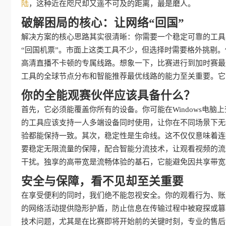
陆
，这种近在咫尺却又遥不可及的距离，最是磨人。
破解困局的核心：让网络“回国”
解决方案的核心思路其实很清晰：你需要一个稳定可靠的工具
“回国机票”。市面上这类工具不少，但选择时需要格外挑剔
高清直播不卡顿的专属线路。想象一下，比赛进行到加时赛最
工具的全球节点分布和智能推荐最优线路的能力至关重要。它
你的全能观赛伙伴应该具备什么？
首先，它必须能覆盖你所有的设备。你可能在Windows电脑上
的工具应该支持一人多端设备同时使用，让你在不同场景下无
验都能保持一致。其次，稳定性是生命线。这不仅仅意味着连
要稳定无限流量的保障，配合智能分流技术，让观看视频的流
干扰。独享的高带宽是流畅体验的基石，它能避免因共享带宽
安全与保障，看不见却至关重要
在享受便利的同时，我们绝不能忽视安全。你的观看行为、账
的网络活动提供隐形护盾，防止信息在传输过程中被窥探或篡
技术问题，尤其是在比赛即将开始前的关键时刻，专业的售后