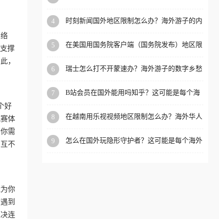
看的回国加速全攻略
洲等国家和地区工作、留
时刻新闻国外地区限制怎么办？海外游子的内
4
学、定居等，都可以使用，
容乡愁与破局之路
网络
不再因地区和版权限制所困
在美国用国务院客户端（国务院发布）地区限
5
能支撑
扰。
制怎么办？3步解决海外看国内内容难题
因此，
瑞士怎么打不开蒙速办？海外游子的数字乡愁
6
与破局之路
B站会员在国外能用吗知乎？这可能是每个海
7
外游子都问过的问题
个好
在越南用乐视视频地区限制怎么办？海外华人
8
观赛体
必备的回国加速攻略
。你需
怎么在国外玩隐形守护者？这可能是每个海外
9
，互不
游戏迷都问过的问题
能为你
你遇到
解决连