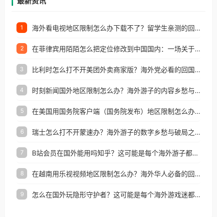
最新资讯
海外看电视地区限制怎么办下载不了？留学生亲测的回国加速方案（附2026世界杯观赛技巧）
1
在菲律宾用陌陌怎么把定位修改到中国国内：一场关于归属感与连接的探索
2
比利时怎么打不开美团外卖商家版？海外党必看的回国加速全攻略
3
时刻新闻国外地区限制怎么办？海外游子的内容乡愁与破局之路
4
在美国用国务院客户端（国务院发布）地区限制怎么办？3步解决海外看国内内容难题
5
瑞士怎么打不开蒙速办？海外游子的数字乡愁与破局之路
6
B站会员在国外能用吗知乎？这可能是每个海外游子都问过的问题
7
在越南用乐视视频地区限制怎么办？海外华人必备的回国加速攻略
8
怎么在国外玩隐形守护者？这可能是每个海外游戏迷都问过的问题
9