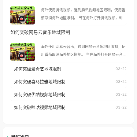
海外使用腾讯视频，遇到腾讯视频地区限制，使用番
茄取消海外地区限制。 当在海外打开腾讯视频，却突
然弹出“由于版权限制，您所在的地区无法播放”的提
如何突破网易云音乐地域限制
示语。 海外用户如香港、澳门、台湾、美国、加拿
大、澳大利亚、欧洲等国家和地区时，腾讯视频也会
海外使用网易云音乐，遇到网易云音乐地区限制，使
像其他音乐平台一样，出现地区及版权限制问题，且
用番茄取消海外地区限制。 当在海外打开网易云音
仅能在中国大陆地区播放。 遇到这个问题的朋友们，
乐，却突然弹出“由于版权限制，您所在的地区无法
使用番茄回国加速器，即可解决「海外用户收听腾讯
如何突破爱奇艺地域限制
03-22
播放”的提示语。 海外用户如香港、澳门、台湾、美
视频地区版权限制」的问题，无论人在香港、澳门、
国、加拿大、澳大利亚、欧洲等国家和地区时，网易
如何突破喜马拉雅地域限制
03-22
台湾、美国、加拿大、澳大利亚、欧洲等国家和地区
云音乐也会像其他音乐平台一样，出现地区及版权限
工作、留学、定居等，都可以使用，不再因地区和版
如何突破优酷视频地域限制
03-22
制问题，且仅能在中国大陆地区播放。 遇到这个问题
权限制所困扰。
的朋友们，使用番茄回国加速器，即可解决「海外用
如何突破咪咕视频地域限制
03-22
户收听网易云音乐地区版权限制」的问题，无论人在
香港、澳门、台湾、美国、加拿大、澳大利亚、欧洲
等国家和地区工作、留学、定居等，都可以使用，不
再因地区和版权限制所困扰。