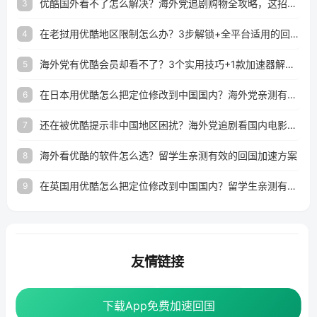
优酷国外看不了怎么解决？海外党追剧购物全攻略，这招亲测有效！
3
在老挝用优酷地区限制怎么办？3步解锁+全平台适用的回国加速器指南
4
海外党有优酷会员却看不了？3个实用技巧+1款加速器解决追剧&金融APP难题
5
在日本用优酷怎么把定位修改到中国国内？海外党亲测有效的回国加速指南
6
还在被优酷提示非中国地区困扰？海外党追剧看国内电影的正确打开方式
7
海外看优酷的软件怎么选？留学生亲测有效的回国加速方案
8
在英国用优酷怎么把定位修改到中国国内？留学生亲测有效的回国加速方案
9
友情链接
海外回国加速器
番茄加速器
下载App免费加速回国
下载App免费加速回国