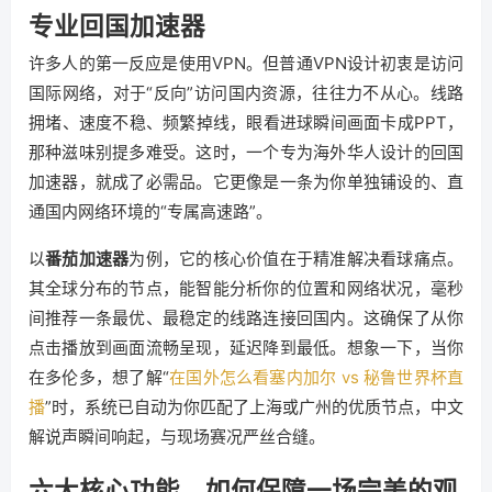
专业回国加速器
许多人的第一反应是使用VPN。但普通VPN设计初衷是访问
国际网络，对于“反向”访问国内资源，往往力不从心。线路
拥堵、速度不稳、频繁掉线，眼看进球瞬间画面卡成PPT，
那种滋味别提多难受。这时，一个专为海外华人设计的回国
加速器，就成了必需品。它更像是一条为你单独铺设的、直
通国内网络环境的“专属高速路”。
以
番茄加速器
为例，它的核心价值在于精准解决看球痛点。
其全球分布的节点，能智能分析你的位置和网络状况，毫秒
间推荐一条最优、最稳定的线路连接回国内。这确保了从你
点击播放到画面流畅呈现，延迟降到最低。想象一下，当你
在多伦多，想了解“
在国外怎么看塞内加尔 vs 秘鲁世界杯直
播
”时，系统已自动为你匹配了上海或广州的优质节点，中文
解说声瞬间响起，与现场赛况严丝合缝。
六大核心功能，如何保障一场完美的观