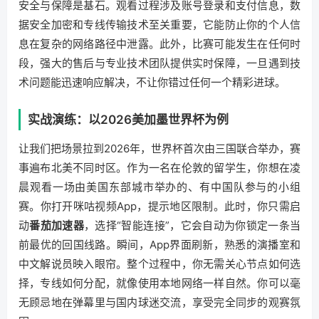
安全与保障是基石。观看过程涉及账号登录和支付信息，数
据安全加密和专线传输技术至关重要，它能防止你的个人信
息在复杂的网络路径中泄露。此外，比赛可能发生在任何时
段，强大的售后与专业技术团队提供实时保障，一旦遇到技
术问题能迅速响应解决，不让你错过任何一个精彩进球。
实战演练：以2026美加墨世界杯为例
让我们把场景拉到2026年，世界杯首次由三国联合举办，赛
事遍布北美不同时区。作为一名在伦敦的留学生，你想在凌
晨观看一场由美国东部城市举办的、有中国队参与的小组
赛。你打开咪咕视频App，提示地区限制。此时，你只需启
动
番茄加速器
，选择“智能连接”，它会自动为你锁定一条当
前最优的回国线路。瞬间，App界面刷新，熟悉的演播室和
中文解说员映入眼帘。整个过程中，你无需关心节点如何选
择，专线如何分配，就像使用本地网络一样自然。你可以毫
无顾忌地在弹幕里与国内球迷交流，享受完全同步的观赛氛