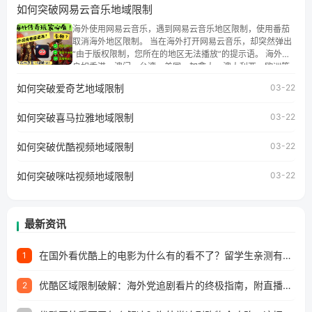
如何突破网易云音乐地域限制
权限制问题，且仅能在中国大陆地区播放。 遇到这个问题的
朋友们，使用番茄回国加速器，即可解决「海外用户收听腾
海外使用网易云音乐，遇到网易云音乐地区限制，使用番茄
讯视频地区版权限制」的问题，无论人在香港、澳门、台
取消海外地区限制。 当在海外打开网易云音乐，却突然弹出
湾、美国、加拿大、澳大利亚、欧洲等国家和地区工作、留
“由于版权限制，您所在的地区无法播放”的提示语。 海外用
学、定居等，都可以使用，不再因地区和版权限制所困扰。
户如香港、澳门、台湾、美国、加拿大、澳大利亚、欧洲等
国家和地区时，网易云音乐也会像其他音乐平台一样，出现
如何突破爱奇艺地域限制
03-22
地区及版权限制问题，且仅能在中国大陆地区播放。 遇到这
个问题的朋友们，使用番茄回国加速器，即可解决「海外用
如何突破喜马拉雅地域限制
户收听网易云音乐地区版权限制」的问题，无论人在香港、
03-22
澳门、台湾、美国、加拿大、澳大利亚、欧洲等国家和地区
工作、留学、定居等，都可以使用，不再因地区和版权限制
如何突破优酷视频地域限制
03-22
所困扰。
如何突破咪咕视频地域限制
03-22
最新资讯
在国外看优酷上的电影为什么有的看不了？留学生亲测有效的回国加速方案
1
优酷区域限制破解：海外党追剧看片的终极指南，附直播欧冠+1905电影网解决方案
2