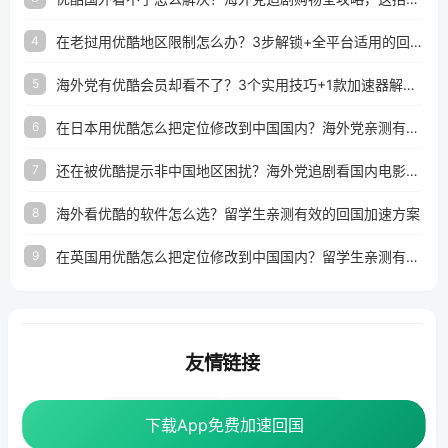
在老挝用优酷地区限制怎么办？3步解锁+全平台适用的回国加速器指南
4
海外党有优酷会员却看不了？3个实用技巧+1款加速器解决追剧&金融APP难题
5
在日本用优酷怎么把定位修改到中国国内？海外党亲测有效的回国加速指南
6
还在被优酷提示非中国地区困扰？海外党追剧看国内电影的正确打开方式
7
海外看优酷的软件怎么选？留学生亲测有效的回国加速方案
8
在英国用优酷怎么把定位修改到中国国内？留学生亲测有效的回国加速方案
9
友情链接
海外回国加速器
番茄加速器
下载App免费加速回国
下载App免费加速回国