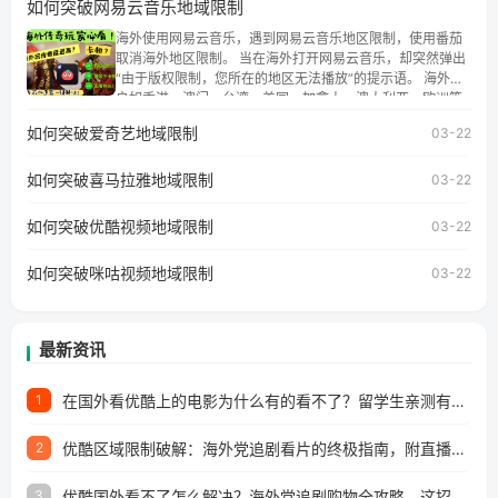
如何突破网易云音乐地域限制
权限制问题，且仅能在中国大陆地区播放。 遇到这个问题的
朋友们，使用番茄回国加速器，即可解决「海外用户收听腾
海外使用网易云音乐，遇到网易云音乐地区限制，使用番茄
讯视频地区版权限制」的问题，无论人在香港、澳门、台
取消海外地区限制。 当在海外打开网易云音乐，却突然弹出
湾、美国、加拿大、澳大利亚、欧洲等国家和地区工作、留
“由于版权限制，您所在的地区无法播放”的提示语。 海外用
学、定居等，都可以使用，不再因地区和版权限制所困扰。
户如香港、澳门、台湾、美国、加拿大、澳大利亚、欧洲等
国家和地区时，网易云音乐也会像其他音乐平台一样，出现
如何突破爱奇艺地域限制
03-22
地区及版权限制问题，且仅能在中国大陆地区播放。 遇到这
个问题的朋友们，使用番茄回国加速器，即可解决「海外用
如何突破喜马拉雅地域限制
户收听网易云音乐地区版权限制」的问题，无论人在香港、
03-22
澳门、台湾、美国、加拿大、澳大利亚、欧洲等国家和地区
工作、留学、定居等，都可以使用，不再因地区和版权限制
如何突破优酷视频地域限制
03-22
所困扰。
如何突破咪咕视频地域限制
03-22
最新资讯
在国外看优酷上的电影为什么有的看不了？留学生亲测有效的回国加速方案
1
优酷区域限制破解：海外党追剧看片的终极指南，附直播欧冠+1905电影网解决方案
2
优酷国外看不了怎么解决？海外党追剧购物全攻略，这招亲测有效！
3