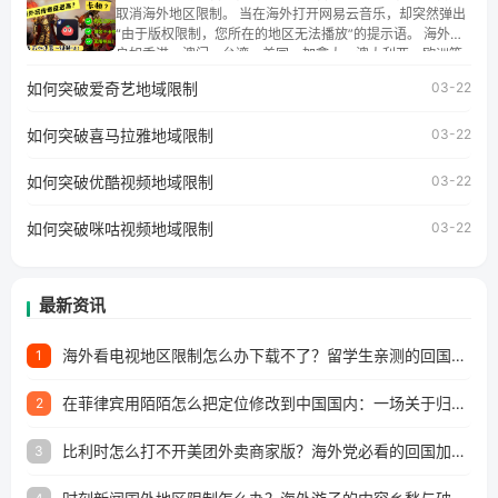
讯视频地区版权限制」的问题，无论人在香港、澳门、台
取消海外地区限制。 当在海外打开网易云音乐，却突然弹出
湾、美国、加拿大、澳大利亚、欧洲等国家和地区工作、留
“由于版权限制，您所在的地区无法播放”的提示语。 海外用
学、定居等，都可以使用，不再因地区和版权限制所困扰。
户如香港、澳门、台湾、美国、加拿大、澳大利亚、欧洲等
国家和地区时，网易云音乐也会像其他音乐平台一样，出现
如何突破爱奇艺地域限制
03-22
地区及版权限制问题，且仅能在中国大陆地区播放。 遇到这
个问题的朋友们，使用番茄回国加速器，即可解决「海外用
如何突破喜马拉雅地域限制
户收听网易云音乐地区版权限制」的问题，无论人在香港、
03-22
澳门、台湾、美国、加拿大、澳大利亚、欧洲等国家和地区
工作、留学、定居等，都可以使用，不再因地区和版权限制
如何突破优酷视频地域限制
03-22
所困扰。
如何突破咪咕视频地域限制
03-22
最新资讯
海外看电视地区限制怎么办下载不了？留学生亲测的回国加速方案（附2026世界杯观赛技巧）
1
在菲律宾用陌陌怎么把定位修改到中国国内：一场关于归属感与连接的探索
2
比利时怎么打不开美团外卖商家版？海外党必看的回国加速全攻略
3