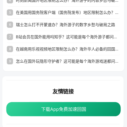
时刻新闻国外地区限制怎么办？海外游子的内容乡愁与破局之路
4
在美国用国务院客户端（国务院发布）地区限制怎么办？3步解决海外看国内内容难题
5
瑞士怎么打不开蒙速办？海外游子的数字乡愁与破局之路
6
B站会员在国外能用吗知乎？这可能是每个海外游子都问过的问题
7
在越南用乐视视频地区限制怎么办？海外华人必备的回国加速攻略
8
怎么在国外玩隐形守护者？这可能是每个海外游戏迷都问过的问题
9
友情链接
海外回国加速器
番茄加速器
下载App免费加速回国
下载App免费加速回国