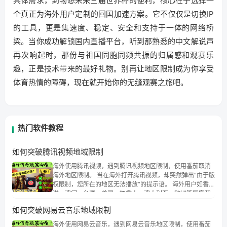
具体需求，到畅想未来三届世界杯的便利，核心在于选择一
个真正为海外用户定制的回国加速方案。它不仅仅是切换IP
的工具，更是集速度、稳定、安全和支持于一体的网络桥
梁。当你成功解锁国内直播平台，听到那熟悉的中文解说声
再次响起时，那份与祖国同胞同频共振的归属感和观赛乐
趣，正是技术带来的最好礼物。别再让地区限制成为你享受
体育热情的障碍，现在就开始你的无缝观赛之旅吧。
热门软件教程
如何突破腾讯视频地域限制
海外使用腾讯视频，遇到腾讯视频地区限制，使用番茄取消
海外地区限制。 当在海外打开腾讯视频，却突然弹出“由于版
权限制，您所在的地区无法播放”的提示语。 海外用户如香
港、澳门、台湾、美国、加拿大、澳大利亚、欧洲等国家和
地区时，腾讯视频也会像其他音乐平台一样，出现地区及版
如何突破网易云音乐地域限制
权限制问题，且仅能在中国大陆地区播放。 遇到这个问题的
朋友们，使用番茄回国加速器，即可解决「海外用户收听腾
海外使用网易云音乐，遇到网易云音乐地区限制，使用番茄