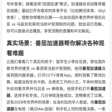
号并登录；接着选择“回国加速”模式，加速器会自动推荐最
优线路；最后打开你喜欢的体育平台（比如腾讯体育、iQiyi
体育），搜索你想看的比赛——比如在国外看世界杯哥伦比
亚 vs 乌兹别克斯坦当前IP受限制的问题，就会迎刃而解。
你可以直接点击播放，享受流畅的直播和中文解说。
真实场景：番茄加速器帮你解决各种观
看难题
让我们看看几个真实的例子：留学生小李在伦敦，想在国外
看世界杯捷克 vs 墨西哥当前IP受限制，他用
番茄加速器
连
接到国内服务器，打开CCTV体育App，顺利观看了整场比
赛，画面没有任何卡顿。在悉尼工作的小王，午休时想在国
外如何看世界杯乌拉圭 vs 佛得角，他用手机打开
番茄加速
器
，选择手机专线，几分钟就连接成功，流畅看完了比赛。
还有2026年世界杯的场景：在洛杉矶的华人家庭，用
番茄加
速器
在电视（通过Mac连接）和手机上同时观看决赛，一家