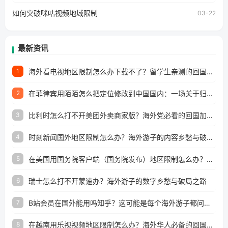
如何突破咪咕视频地域限制
03-22
最新资讯
海外看电视地区限制怎么办下载不了？留学生亲测的回国加速方案（附2026世界杯观赛技巧）
1
在菲律宾用陌陌怎么把定位修改到中国国内：一场关于归属感与连接的探索
2
比利时怎么打不开美团外卖商家版？海外党必看的回国加速全攻略
3
时刻新闻国外地区限制怎么办？海外游子的内容乡愁与破局之路
4
在美国用国务院客户端（国务院发布）地区限制怎么办？3步解决海外看国内内容难题
5
瑞士怎么打不开蒙速办？海外游子的数字乡愁与破局之路
6
B站会员在国外能用吗知乎？这可能是每个海外游子都问过的问题
7
在越南用乐视视频地区限制怎么办？海外华人必备的回国加速攻略
8