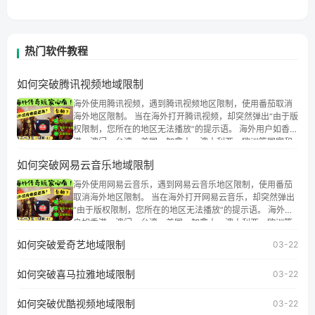
热门软件教程
如何突破腾讯视频地域限制
海外使用腾讯视频，遇到腾讯视频地区限制，使用番茄取消
海外地区限制。 当在海外打开腾讯视频，却突然弹出“由于版
权限制，您所在的地区无法播放”的提示语。 海外用户如香
港、澳门、台湾、美国、加拿大、澳大利亚、欧洲等国家和
地区时，腾讯视频也会像其他音乐平台一样，出现地区及版
如何突破网易云音乐地域限制
权限制问题，且仅能在中国大陆地区播放。 遇到这个问题的
朋友们，使用番茄回国加速器，即可解决「海外用户收听腾
海外使用网易云音乐，遇到网易云音乐地区限制，使用番茄
讯视频地区版权限制」的问题，无论人在香港、澳门、台
取消海外地区限制。 当在海外打开网易云音乐，却突然弹出
湾、美国、加拿大、澳大利亚、欧洲等国家和地区工作、留
“由于版权限制，您所在的地区无法播放”的提示语。 海外用
学、定居等，都可以使用，不再因地区和版权限制所困扰。
户如香港、澳门、台湾、美国、加拿大、澳大利亚、欧洲等
国家和地区时，网易云音乐也会像其他音乐平台一样，出现
如何突破爱奇艺地域限制
03-22
地区及版权限制问题，且仅能在中国大陆地区播放。 遇到这
个问题的朋友们，使用番茄回国加速器，即可解决「海外用
如何突破喜马拉雅地域限制
户收听网易云音乐地区版权限制」的问题，无论人在香港、
03-22
澳门、台湾、美国、加拿大、澳大利亚、欧洲等国家和地区
工作、留学、定居等，都可以使用，不再因地区和版权限制
如何突破优酷视频地域限制
03-22
所困扰。