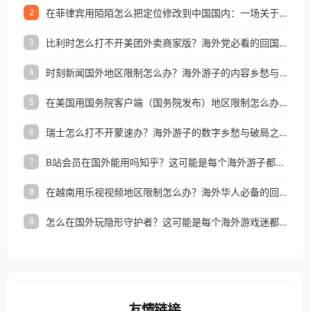
在菲律宾用陌陌怎么把定位修改到中国国内：一场关于归属感与连接的探索
2
比利时怎么打不开美团外卖商家版？海外党必看的回国加速全攻略
3
时刻新闻国外地区限制怎么办？海外游子的内容乡愁与破局之路
4
在美国用国务院客户端（国务院发布）地区限制怎么办？3步解决海外看国内内容难题
5
瑞士怎么打不开蒙速办？海外游子的数字乡愁与破局之路
6
B站会员在国外能用吗知乎？这可能是每个海外游子都问过的问题
7
在越南用乐视视频地区限制怎么办？海外华人必备的回国加速攻略
8
怎么在国外玩隐形守护者？这可能是每个海外游戏迷都问过的问题
9
友情链接