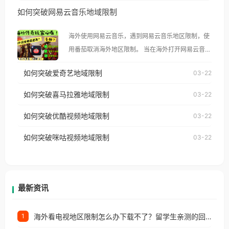
然弹出“由于版权限制，您所在的地区无法播放”的提
如何突破网易云音乐地域限制
示语。 海外用户如香港、澳门、台湾、美国、加拿
大、澳大利亚、欧洲等国家和地区时，腾讯视频也会
海外使用网易云音乐，遇到网易云音乐地区限制，使
像其他音乐平台一样，出现地区及版权限制问题，且
用番茄取消海外地区限制。 当在海外打开网易云音
仅能在中国大陆地区播放。 遇到这个问题的朋友们，
乐，却突然弹出“由于版权限制，您所在的地区无法
使用番茄回国加速器，即可解决「海外用户收听腾讯
如何突破爱奇艺地域限制
03-22
播放”的提示语。 海外用户如香港、澳门、台湾、美
视频地区版权限制」的问题，无论人在香港、澳门、
国、加拿大、澳大利亚、欧洲等国家和地区时，网易
如何突破喜马拉雅地域限制
03-22
台湾、美国、加拿大、澳大利亚、欧洲等国家和地区
云音乐也会像其他音乐平台一样，出现地区及版权限
工作、留学、定居等，都可以使用，不再因地区和版
如何突破优酷视频地域限制
03-22
制问题，且仅能在中国大陆地区播放。 遇到这个问题
权限制所困扰。
的朋友们，使用番茄回国加速器，即可解决「海外用
如何突破咪咕视频地域限制
03-22
户收听网易云音乐地区版权限制」的问题，无论人在
香港、澳门、台湾、美国、加拿大、澳大利亚、欧洲
等国家和地区工作、留学、定居等，都可以使用，不
再因地区和版权限制所困扰。
最新资讯
海外看电视地区限制怎么办下载不了？留学生亲测的回国加速方案（附2026世界杯观赛技巧）
1