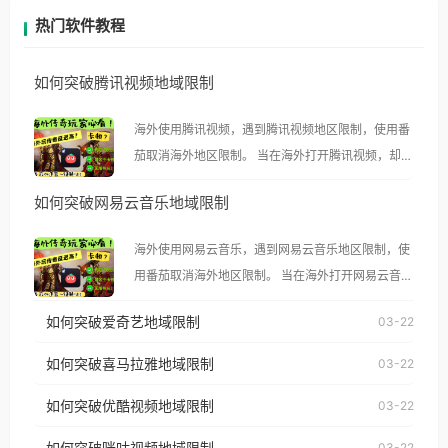
热门软件教程
如何突破腾讯视频地域限制
海外使用腾讯视频，遇到腾讯视频地区限制，使用番
茄取消海外地区限制。 当在海外打开腾讯视频，却突
然弹出“由于版权限制，您所在的地区无法播放”的提
如何突破网易云音乐地域限制
示语。 海外用户如香港、澳门、台湾、美国、加拿
大、澳大利亚、欧洲等国家和地区时，腾讯视频也会
海外使用网易云音乐，遇到网易云音乐地区限制，使
像其他音乐平台一样，出现地区及版权限制问题，且
用番茄取消海外地区限制。 当在海外打开网易云音
仅能在中国大陆地区播放。 遇到这个问题的朋友们，
乐，却突然弹出“由于版权限制，您所在的地区无法
使用番茄回国加速器，即可解决「海外用户收听腾讯
如何突破爱奇艺地域限制
03-22
播放”的提示语。 海外用户如香港、澳门、台湾、美
视频地区版权限制」的问题，无论人在香港、澳门、
国、加拿大、澳大利亚、欧洲等国家和地区时，网易
如何突破喜马拉雅地域限制
03-22
台湾、美国、加拿大、澳大利亚、欧洲等国家和地区
云音乐也会像其他音乐平台一样，出现地区及版权限
工作、留学、定居等，都可以使用，不再因地区和版
如何突破优酷视频地域限制
03-22
制问题，且仅能在中国大陆地区播放。 遇到这个问题
权限制所困扰。
的朋友们，使用番茄回国加速器，即可解决「海外用
如何突破咪咕视频地域限制
03-22