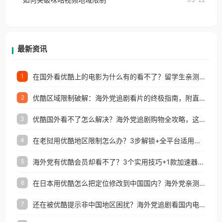
户收听网易云音乐地区版权限制」的问题，无论人在
香港、澳门、台湾、美国、加拿大、澳大利亚、欧洲
等国家和地区工作、留学、定居等，都可以使用，不
再因地区和版权限制所困扰。
最新资讯
在国外看优酷上的电影为什么有的看不了？留学生亲测有效的回国加速方案
1
优酷区域限制破解：海外党追剧看片的终极指南，附直播欧冠+1905电影网解决方案
2
优酷国外看不了怎么解决？海外党追剧购物全攻略，这招亲测有效！
3
在老挝用优酷地区限制怎么办？3步解锁+全平台适用的回国加速器指南
4
海外党有优酷会员却看不了？3个实用技巧+1款加速器解决追剧&金融APP难题
5
在日本用优酷怎么把定位修改到中国国内？海外党亲测有效的回国加速指南
6
还在被优酷提示非中国地区困扰？海外党追剧看国内电影的正确打开方式
7