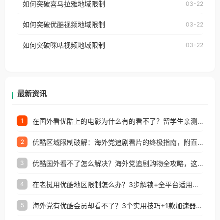
如何突破喜马拉雅地域限制
03-22
台湾、美国、加拿大、澳大利亚、欧洲等国家和地区
云音乐也会像其他音乐平台一样，出现地区及版权限
工作、留学、定居等，都可以使用，不再因地区和版
如何突破优酷视频地域限制
03-22
制问题，且仅能在中国大陆地区播放。 遇到这个问题
权限制所困扰。
的朋友们，使用番茄回国加速器，即可解决「海外用
如何突破咪咕视频地域限制
03-22
户收听网易云音乐地区版权限制」的问题，无论人在
香港、澳门、台湾、美国、加拿大、澳大利亚、欧洲
等国家和地区工作、留学、定居等，都可以使用，不
再因地区和版权限制所困扰。
最新资讯
在国外看优酷上的电影为什么有的看不了？留学生亲测有效的回国加速方案
1
优酷区域限制破解：海外党追剧看片的终极指南，附直播欧冠+1905电影网解决方案
2
优酷国外看不了怎么解决？海外党追剧购物全攻略，这招亲测有效！
3
在老挝用优酷地区限制怎么办？3步解锁+全平台适用的回国加速器指南
4
海外党有优酷会员却看不了？3个实用技巧+1款加速器解决追剧&金融APP难题
5