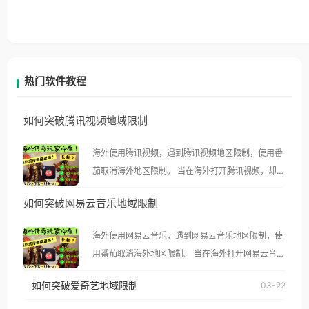
热门软件教程
如何突破腾讯视频地域限制
海外使用腾讯视频，遇到腾讯视频地区限制，使用番
茄取消海外地区限制。 当在海外打开腾讯视频，却突
然弹出“由于版权限制，您所在的地区无法播放”的提
如何突破网易云音乐地域限制
示语。 海外用户如香港、澳门、台湾、美国、加拿
大、澳大利亚、欧洲等国家和地区时，腾讯视频也会
海外使用网易云音乐，遇到网易云音乐地区限制，使
像其他音乐平台一样，出现地区及版权限制问题，且
用番茄取消海外地区限制。 当在海外打开网易云音
仅能在中国大陆地区播放。 遇到这个问题的朋友们，
乐，却突然弹出“由于版权限制，您所在的地区无法
使用番茄回国加速器，即可解决「海外用户收听腾讯
如何突破爱奇艺地域限制
03-22
播放”的提示语。 海外用户如香港、澳门、台湾、美
视频地区版权限制」的问题，无论人在香港、澳门、
国、加拿大、澳大利亚、欧洲等国家和地区时，网易