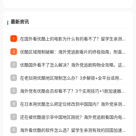
香港、澳门、台湾、美国、加拿大、澳大利亚、欧洲
等国家和地区工作、留学、定居等，都可以使用，不
再因地区和版权限制所困扰。
最新资讯
在国外看优酷上的电影为什么有的看不了？留学生亲测有效的回国加速方案
1
优酷区域限制破解：海外党追剧看片的终极指南，附直播欧冠+1905电影网解决方案
2
优酷国外看不了怎么解决？海外党追剧购物全攻略，这招亲测有效！
3
在老挝用优酷地区限制怎么办？3步解锁+全平台适用的回国加速器指南
4
海外党有优酷会员却看不了？3个实用技巧+1款加速器解决追剧&金融APP难题
5
在日本用优酷怎么把定位修改到中国国内？海外党亲测有效的回国加速指南
6
还在被优酷提示非中国地区困扰？海外党追剧看国内电影的正确打开方式
7
海外看优酷的软件怎么选？留学生亲测有效的回国加速方案
8