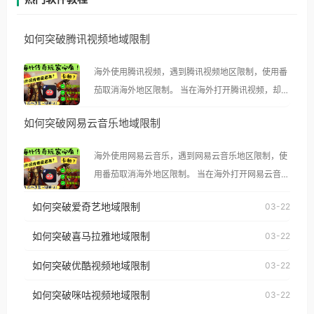
如何突破腾讯视频地域限制
海外使用腾讯视频，遇到腾讯视频地区限制，使用番
茄取消海外地区限制。 当在海外打开腾讯视频，却突
然弹出“由于版权限制，您所在的地区无法播放”的提
如何突破网易云音乐地域限制
示语。 海外用户如香港、澳门、台湾、美国、加拿
大、澳大利亚、欧洲等国家和地区时，腾讯视频也会
海外使用网易云音乐，遇到网易云音乐地区限制，使
像其他音乐平台一样，出现地区及版权限制问题，且
用番茄取消海外地区限制。 当在海外打开网易云音
仅能在中国大陆地区播放。 遇到这个问题的朋友们，
乐，却突然弹出“由于版权限制，您所在的地区无法
使用番茄回国加速器，即可解决「海外用户收听腾讯
如何突破爱奇艺地域限制
03-22
播放”的提示语。 海外用户如香港、澳门、台湾、美
视频地区版权限制」的问题，无论人在香港、澳门、
国、加拿大、澳大利亚、欧洲等国家和地区时，网易
如何突破喜马拉雅地域限制
03-22
台湾、美国、加拿大、澳大利亚、欧洲等国家和地区
云音乐也会像其他音乐平台一样，出现地区及版权限
工作、留学、定居等，都可以使用，不再因地区和版
如何突破优酷视频地域限制
03-22
制问题，且仅能在中国大陆地区播放。 遇到这个问题
权限制所困扰。
的朋友们，使用番茄回国加速器，即可解决「海外用
如何突破咪咕视频地域限制
03-22
户收听网易云音乐地区版权限制」的问题，无论人在