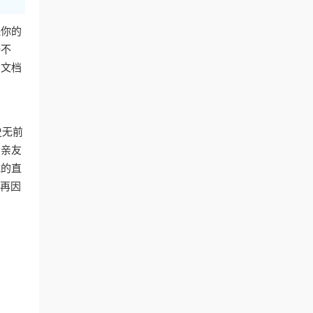
保你的
接不
助文档
史无前
内亲友
视的直
会再因