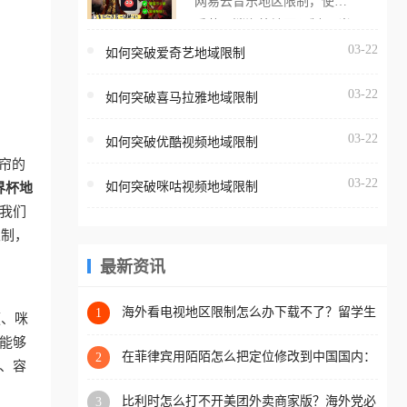
网易云音乐地区限制，使用
海外用户如香港、澳门、台
番茄取消海外地区限制。 当
湾、美国、加拿大、澳大利
在海外打开网易云音乐，却
03-22
如何突破爱奇艺地域限制
亚、欧洲等国家和地区时，
突然弹出“由于版权限制，您
腾讯视频也会像其他音乐平
03-22
所在的地区无法播放”的提示
如何突破喜马拉雅地域限制
台一样，出现地区及版权限
语。 海外用户如香港、澳
制问题，且仅能在中国大陆
03-22
如何突破优酷视频地域限制
门、台湾、美国、加拿大、
地区播放。 遇到这个问题的
帘的
澳大利亚、欧洲等国家和地
朋友们，使用番茄回国加速
03-22
如何突破咪咕视频地域限制
界杯地
区时，网易云音乐也会像其
器，即可解决「海外用户收
我们
他音乐平台一样，出现地区
听腾讯视频地区版权限制」
限制，
及版权限制问题，且仅能在
的问题，无论人在香港、澳
中国大陆地区播放。 遇到这
最新资讯
门、台湾、美国、加拿大、
个问题的朋友们，使用番茄
澳大利亚、欧洲等国家和地
回国加速器，即可解决「海
海外看电视地区限制怎么办下载不了？留学生
1
区工作、留学、定居等，都
频、咪
亲测的回国加速方案（附2026世界杯观赛技
外用户收听网易云音乐地区
可以使用，不再因地区和版
能够
巧）
版权限制」的问题，无论人
在菲律宾用陌陌怎么把定位修改到中国国内：
2
权限制所困扰。
稳、容
一场关于归属感与连接的探索
在香港、澳门、台湾、美
比利时怎么打不开美团外卖商家版？海外党必
3
国、加拿大、澳大利亚、欧