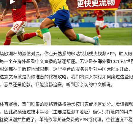
场欧洲杯的激情对决。你点开熟悉的咪咕视频或央视频APP，映入眼
，每一个在海外想看中文直播的球迷都懂。无论是
在海外看CCTV5世
根源都在于版权地域限制。这些平台的服务只针对中国大陆IP开放，
这篇文章就是为你准备的终极攻略，我们将深入探讨如何绕过这些
约、悉尼还是伦敦，都能流畅追赛，听到那亲切的中文解说。
？
体育赛事、热门剧集的网络转播权通常按国家或地区划分。腾讯视
，因此必须通过技术手段（主要是检测IP地址）确保只有境内的用户
就被识别并拦截了。单纯依靠某些免费的VPN或代理，往往速度不