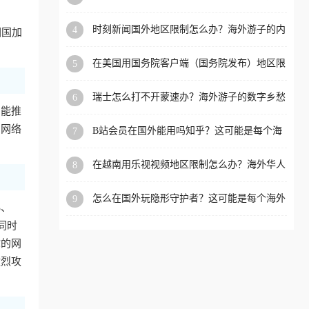
看的回国加速全攻略
洲等国家和地区工作、留
时刻新闻国外地区限制怎么办？海外游子的内
4
回国加
学、定居等，都可以使用，
容乡愁与破局之路
不再因地区和版权限制所困
在美国用国务院客户端（国务院发布）地区限
5
扰。
制怎么办？3步解决海外看国内内容难题
瑞士怎么打不开蒙速办？海外游子的数字乡愁
6
与破局之路
智能推
为网络
B站会员在国外能用吗知乎？这可能是每个海
7
外游子都问过的问题
在越南用乐视视频地区限制怎么办？海外华人
8
必备的回国加速攻略
怎么在国外玩隐形守护者？这可能是每个海外
9
S、
游戏迷都问过的问题
同时
你的网
激烈攻