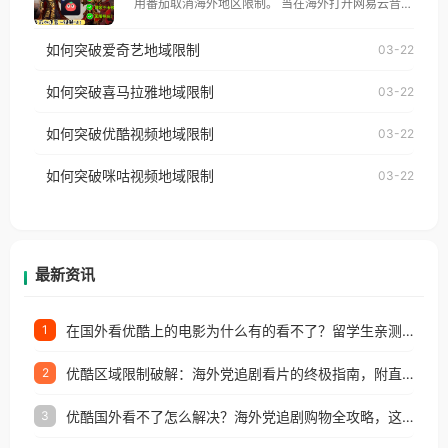
用番茄取消海外地区限制。 当在海外打开网易云音
仅能在中国大陆地区播放。 遇到这个问题的朋友们，
乐，却突然弹出“由于版权限制，您所在的地区无法
使用番茄回国加速器，即可解决「海外用户收听腾讯
如何突破爱奇艺地域限制
03-22
播放”的提示语。 海外用户如香港、澳门、台湾、美
视频地区版权限制」的问题，无论人在香港、澳门、
国、加拿大、澳大利亚、欧洲等国家和地区时，网易
如何突破喜马拉雅地域限制
03-22
台湾、美国、加拿大、澳大利亚、欧洲等国家和地区
云音乐也会像其他音乐平台一样，出现地区及版权限
工作、留学、定居等，都可以使用，不再因地区和版
如何突破优酷视频地域限制
03-22
制问题，且仅能在中国大陆地区播放。 遇到这个问题
权限制所困扰。
的朋友们，使用番茄回国加速器，即可解决「海外用
如何突破咪咕视频地域限制
03-22
户收听网易云音乐地区版权限制」的问题，无论人在
香港、澳门、台湾、美国、加拿大、澳大利亚、欧洲
等国家和地区工作、留学、定居等，都可以使用，不
再因地区和版权限制所困扰。
最新资讯
在国外看优酷上的电影为什么有的看不了？留学生亲测有效的回国加速方案
1
优酷区域限制破解：海外党追剧看片的终极指南，附直播欧冠+1905电影网解决方案
2
优酷国外看不了怎么解决？海外党追剧购物全攻略，这招亲测有效！
3