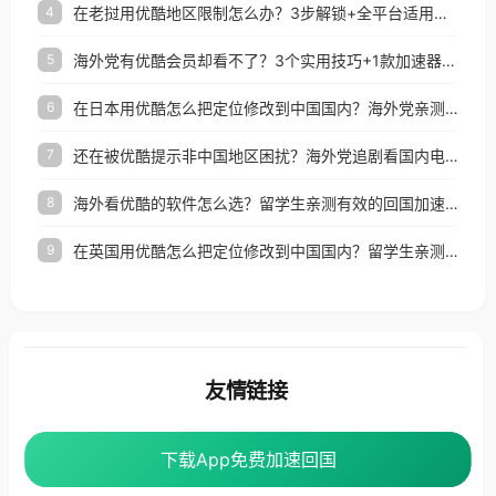
在老挝用优酷地区限制怎么办？3步解锁+全平台适用的回国加速器指南
4
海外党有优酷会员却看不了？3个实用技巧+1款加速器解决追剧&金融APP难题
5
在日本用优酷怎么把定位修改到中国国内？海外党亲测有效的回国加速指南
6
还在被优酷提示非中国地区困扰？海外党追剧看国内电影的正确打开方式
7
海外看优酷的软件怎么选？留学生亲测有效的回国加速方案
8
在英国用优酷怎么把定位修改到中国国内？留学生亲测有效的回国加速方案
9
友情链接
番茄加速器
下载App免费加速回国
下载App免费加速回国