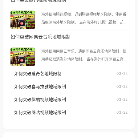
海外使用腾讯视频，遇到腾讯视频地区限制，使用番
茄取消海外地区限制。 当在海外打开腾讯视频，却突
然弹出“由于版权限制，您所在的地区无法播放”的提
如何突破网易云音乐地域限制
示语。 海外用户如香港、澳门、台湾、美国、加拿
大、澳大利亚、欧洲等国家和地区时，腾讯视频也会
海外使用网易云音乐，遇到网易云音乐地区限制，使
像其他音乐平台一样，出现地区及版权限制问题，且
用番茄取消海外地区限制。 当在海外打开网易云音
仅能在中国大陆地区播放。 遇到这个问题的朋友们，
乐，却突然弹出“由于版权限制，您所在的地区无法
使用番茄回国加速器，即可解决「海外用户收听腾讯
如何突破爱奇艺地域限制
03-22
播放”的提示语。 海外用户如香港、澳门、台湾、美
视频地区版权限制」的问题，无论人在香港、澳门、
国、加拿大、澳大利亚、欧洲等国家和地区时，网易
如何突破喜马拉雅地域限制
03-22
台湾、美国、加拿大、澳大利亚、欧洲等国家和地区
云音乐也会像其他音乐平台一样，出现地区及版权限
工作、留学、定居等，都可以使用，不再因地区和版
如何突破优酷视频地域限制
03-22
制问题，且仅能在中国大陆地区播放。 遇到这个问题
权限制所困扰。
的朋友们，使用番茄回国加速器，即可解决「海外用
如何突破咪咕视频地域限制
03-22
户收听网易云音乐地区版权限制」的问题，无论人在
香港、澳门、台湾、美国、加拿大、澳大利亚、欧洲
等国家和地区工作、留学、定居等，都可以使用，不