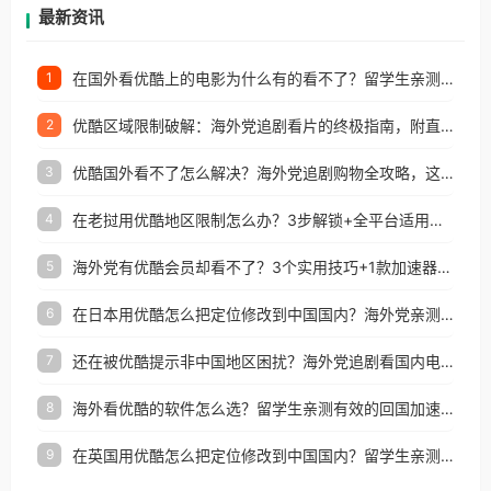
再因地区和版权限制所困扰。
最新资讯
在国外看优酷上的电影为什么有的看不了？留学生亲测有效的回国加速方案
1
优酷区域限制破解：海外党追剧看片的终极指南，附直播欧冠+1905电影网解决方案
2
优酷国外看不了怎么解决？海外党追剧购物全攻略，这招亲测有效！
3
在老挝用优酷地区限制怎么办？3步解锁+全平台适用的回国加速器指南
4
海外党有优酷会员却看不了？3个实用技巧+1款加速器解决追剧&金融APP难题
5
在日本用优酷怎么把定位修改到中国国内？海外党亲测有效的回国加速指南
6
还在被优酷提示非中国地区困扰？海外党追剧看国内电影的正确打开方式
7
海外看优酷的软件怎么选？留学生亲测有效的回国加速方案
8
在英国用优酷怎么把定位修改到中国国内？留学生亲测有效的回国加速方案
9