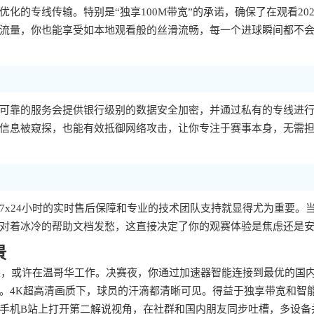
的专线传输。特别是“独享100M带宽”的承诺，确保了在观看202
流量，你也能享受如本地观看般的丝滑流畅，每一个进球瞬间都不
可靠的服务会提供银行级别的数据安全加密，并通过私有的专线进
信息被窥探，也能有效抵御网络攻击，让你专注于赛事本身，无需
7x24小时的实时售后保障和专业的技术团队支持就显得尤为重要。
对着冰冷的帮助文档发愁，这直接决定了你的观赛体验是焦虑还是
景
留学，或许在温哥华工作。决赛夜，你通过加速器智能连接到最优的国
。4K超高清画质下，球员的汗滴都清晰可见。得益于独享带宽和智
手机B站上打开第二解说视角，在社群和国内朋友同步吐槽，多设备