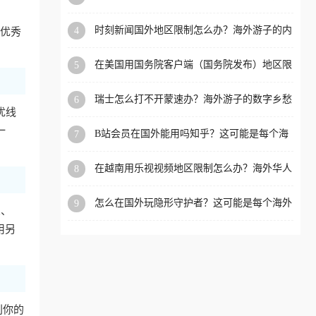
看的回国加速全攻略
洲等国家和地区工作、留
时刻新闻国外地区限制怎么办？海外游子的内
4
款优秀
学、定居等，都可以使用，
容乡愁与破局之路
不再因地区和版权限制所困
在美国用国务院客户端（国务院发布）地区限
5
扰。
制怎么办？3步解决海外看国内内容难题
瑞士怎么打不开蒙速办？海外游子的数字乡愁
6
优线
与破局之路
一
B站会员在国外能用吗知乎？这可能是每个海
7
外游子都问过的问题
在越南用乐视视频地区限制怎么办？海外华人
8
必备的回国加速攻略
怎么在国外玩隐形守护者？这可能是每个海外
9
d、
游戏迷都问过的问题
用另
别你的