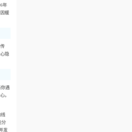
6年
会因缓
行传
担心隐
当你遇
安心。
内线
能分
并发