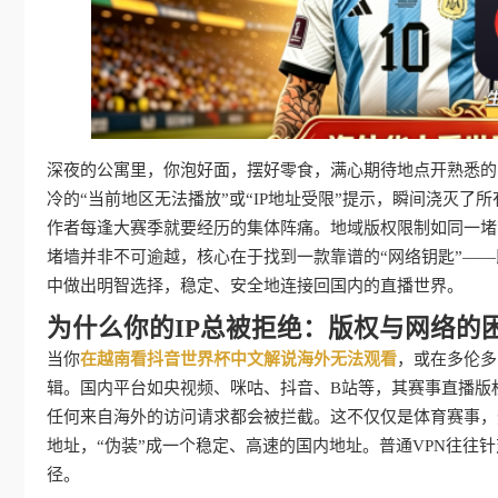
深夜的公寓里，你泡好面，摆好零食，满心期待地点开熟悉的
冷的“当前地区无法播放”或“IP地址受限”提示，瞬间浇灭了
作者每逢大赛季就要经历的集体阵痛。地域版权限制如同一堵
堵墙并非不可逾越，核心在于找到一款靠谱的“网络钥匙”—
中做出明智选择，稳定、安全地连接回国内的直播世界。
为什么你的IP总被拒绝：版权与网络的
当你
在越南看抖音世界杯中文解说海外无法观看
，或在多伦多
辑。国内平台如央视频、咪咕、抖音、B站等，其赛事直播版
任何来自海外的访问请求都会被拦截。这不仅仅是体育赛事，
地址，“伪装”成一个稳定、高速的国内地址。普通VPN往往
径。