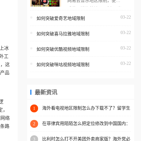
网易云音乐地区限制，使用
海外用户如香港、澳门、台
番茄取消海外地区限制。 当
湾、美国、加拿大、澳大利
在海外打开网易云音乐，却
03-22
如何突破爱奇艺地域限制
亚、欧洲等国家和地区时，
突然弹出“由于版权限制，您
腾讯视频也会像其他音乐平
03-22
所在的地区无法播放”的提示
如何突破喜马拉雅地域限制
台一样，出现地区及版权限
语。 海外用户如香港、澳
制问题，且仅能在中国大陆
上冰
03-22
如何突破优酷视频地域限制
门、台湾、美国、加拿大、
地区播放。 遇到这个问题的
外工
澳大利亚、欧洲等国家和地
朋友们，使用番茄回国加速
03-22
急，这
如何突破咪咕视频地域限制
区时，网易云音乐也会像其
器，即可解决「海外用户收
的产品
他音乐平台一样，出现地区
听腾讯视频地区版权限制」
及版权限制问题，且仅能在
的问题，无论人在香港、澳
中国大陆地区播放。 遇到这
最新资讯
门、台湾、美国、加拿大、
个问题的朋友们，使用番茄
逻
澳大利亚、欧洲等国家和地
回国加速器，即可解决「海
海外看电视地区限制怎么办下载不了？留学生
1
定，
区工作、留学、定居等，都
亲测的回国加速方案（附2026世界杯观赛技
外用户收听网易云音乐地区
外网络
可以使用，不再因地区和版
巧）
版权限制」的问题，无论人
在菲律宾用陌陌怎么把定位修改到中国国内：
2
这条路
权限制所困扰。
一场关于归属感与连接的探索
在香港、澳门、台湾、美
比利时怎么打不开美团外卖商家版？海外党必
3
国、加拿大、澳大利亚、欧