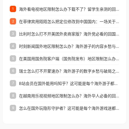
海外看电视地区限制怎么办下载不了？留学生亲测的回国加速方案（附2026世界杯观赛技巧）
1
在菲律宾用陌陌怎么把定位修改到中国国内：一场关于归属感与连接的探索
2
比利时怎么打不开美团外卖商家版？海外党必看的回国加速全攻略
3
时刻新闻国外地区限制怎么办？海外游子的内容乡愁与破局之路
4
在美国用国务院客户端（国务院发布）地区限制怎么办？3步解决海外看国内内容难题
5
瑞士怎么打不开蒙速办？海外游子的数字乡愁与破局之路
6
B站会员在国外能用吗知乎？这可能是每个海外游子都问过的问题
7
在越南用乐视视频地区限制怎么办？海外华人必备的回国加速攻略
8
怎么在国外玩隐形守护者？这可能是每个海外游戏迷都问过的问题
9