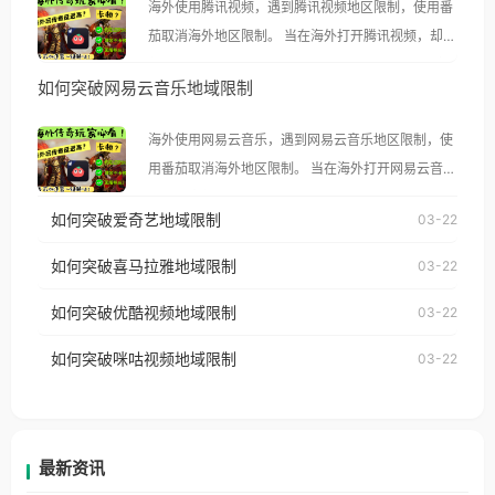
海外使用腾讯视频，遇到腾讯视频地区限制，使用番
茄取消海外地区限制。 当在海外打开腾讯视频，却突
然弹出“由于版权限制，您所在的地区无法播放”的提
如何突破网易云音乐地域限制
示语。 海外用户如香港、澳门、台湾、美国、加拿
大、澳大利亚、欧洲等国家和地区时，腾讯视频也会
海外使用网易云音乐，遇到网易云音乐地区限制，使
像其他音乐平台一样，出现地区及版权限制问题，且
用番茄取消海外地区限制。 当在海外打开网易云音
仅能在中国大陆地区播放。 遇到这个问题的朋友们，
乐，却突然弹出“由于版权限制，您所在的地区无法
使用番茄回国加速器，即可解决「海外用户收听腾讯
如何突破爱奇艺地域限制
03-22
播放”的提示语。 海外用户如香港、澳门、台湾、美
视频地区版权限制」的问题，无论人在香港、澳门、
国、加拿大、澳大利亚、欧洲等国家和地区时，网易
如何突破喜马拉雅地域限制
03-22
台湾、美国、加拿大、澳大利亚、欧洲等国家和地区
云音乐也会像其他音乐平台一样，出现地区及版权限
工作、留学、定居等，都可以使用，不再因地区和版
如何突破优酷视频地域限制
03-22
制问题，且仅能在中国大陆地区播放。 遇到这个问题
权限制所困扰。
的朋友们，使用番茄回国加速器，即可解决「海外用
如何突破咪咕视频地域限制
03-22
户收听网易云音乐地区版权限制」的问题，无论人在
香港、澳门、台湾、美国、加拿大、澳大利亚、欧洲
等国家和地区工作、留学、定居等，都可以使用，不
再因地区和版权限制所困扰。
最新资讯