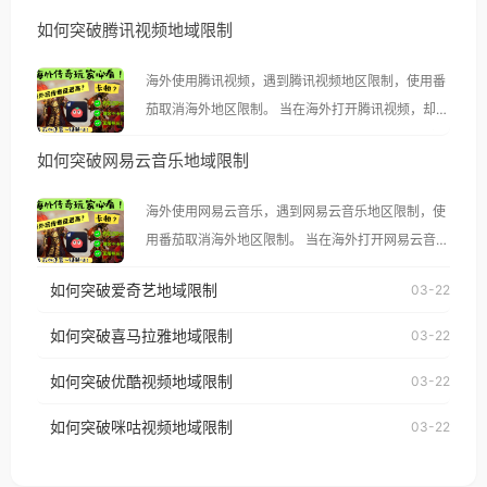
如何突破腾讯视频地域限制
海外使用腾讯视频，遇到腾讯视频地区限制，使用番
茄取消海外地区限制。 当在海外打开腾讯视频，却突
然弹出“由于版权限制，您所在的地区无法播放”的提
如何突破网易云音乐地域限制
示语。 海外用户如香港、澳门、台湾、美国、加拿
大、澳大利亚、欧洲等国家和地区时，腾讯视频也会
海外使用网易云音乐，遇到网易云音乐地区限制，使
像其他音乐平台一样，出现地区及版权限制问题，且
用番茄取消海外地区限制。 当在海外打开网易云音
仅能在中国大陆地区播放。 遇到这个问题的朋友们，
乐，却突然弹出“由于版权限制，您所在的地区无法
使用番茄回国加速器，即可解决「海外用户收听腾讯
如何突破爱奇艺地域限制
03-22
播放”的提示语。 海外用户如香港、澳门、台湾、美
视频地区版权限制」的问题，无论人在香港、澳门、
国、加拿大、澳大利亚、欧洲等国家和地区时，网易
如何突破喜马拉雅地域限制
03-22
台湾、美国、加拿大、澳大利亚、欧洲等国家和地区
云音乐也会像其他音乐平台一样，出现地区及版权限
工作、留学、定居等，都可以使用，不再因地区和版
如何突破优酷视频地域限制
03-22
制问题，且仅能在中国大陆地区播放。 遇到这个问题
权限制所困扰。
的朋友们，使用番茄回国加速器，即可解决「海外用
如何突破咪咕视频地域限制
03-22
户收听网易云音乐地区版权限制」的问题，无论人在
香港、澳门、台湾、美国、加拿大、澳大利亚、欧洲