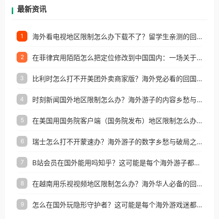
再因地区和版权限制所困扰。
最新资讯
海外看电视地区限制怎么办下载不了？留学生亲测的回国加速方案（附2026世界杯观赛技巧）
1
在菲律宾用陌陌怎么把定位修改到中国国内：一场关于归属感与连接的探索
2
比利时怎么打不开美团外卖商家版？海外党必看的回国加速全攻略
3
时刻新闻国外地区限制怎么办？海外游子的内容乡愁与破局之路
4
在美国用国务院客户端（国务院发布）地区限制怎么办？3步解决海外看国内内容难题
5
瑞士怎么打不开蒙速办？海外游子的数字乡愁与破局之路
6
B站会员在国外能用吗知乎？这可能是每个海外游子都问过的问题
7
在越南用乐视视频地区限制怎么办？海外华人必备的回国加速攻略
8
怎么在国外玩隐形守护者？这可能是每个海外游戏迷都问过的问题
9