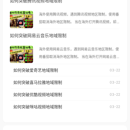
如何突破腾讯视频地域限制
海外使用腾讯视频，遇到腾讯视频地区限制，使用番
茄取消海外地区限制。 当在海外打开腾讯视频，却突
然弹出“由于版权限制，您所在的地区无法播放”的提
如何突破网易云音乐地域限制
示语。 海外用户如香港、澳门、台湾、美国、加拿
大、澳大利亚、欧洲等国家和地区时，腾讯视频也会
海外使用网易云音乐，遇到网易云音乐地区限制，使
像其他音乐平台一样，出现地区及版权限制问题，且
用番茄取消海外地区限制。 当在海外打开网易云音
仅能在中国大陆地区播放。 遇到这个问题的朋友们，
乐，却突然弹出“由于版权限制，您所在的地区无法
使用番茄回国加速器，即可解决「海外用户收听腾讯
如何突破爱奇艺地域限制
03-22
播放”的提示语。 海外用户如香港、澳门、台湾、美
视频地区版权限制」的问题，无论人在香港、澳门、
国、加拿大、澳大利亚、欧洲等国家和地区时，网易
如何突破喜马拉雅地域限制
03-22
台湾、美国、加拿大、澳大利亚、欧洲等国家和地区
云音乐也会像其他音乐平台一样，出现地区及版权限
工作、留学、定居等，都可以使用，不再因地区和版
如何突破优酷视频地域限制
03-22
制问题，且仅能在中国大陆地区播放。 遇到这个问题
权限制所困扰。
的朋友们，使用番茄回国加速器，即可解决「海外用
如何突破咪咕视频地域限制
03-22
户收听网易云音乐地区版权限制」的问题，无论人在
香港、澳门、台湾、美国、加拿大、澳大利亚、欧洲
等国家和地区工作、留学、定居等，都可以使用，不