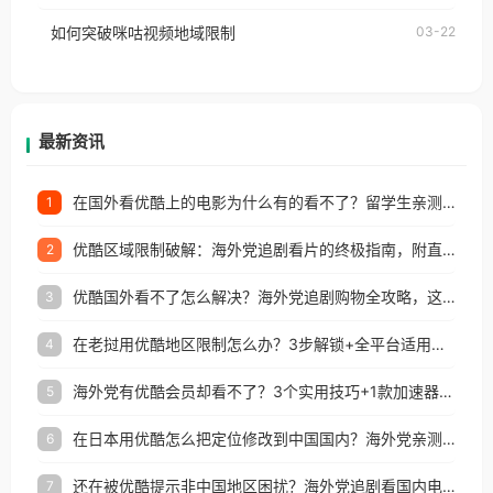
的朋友们，使用番茄回国加速器，即可解决「海外用
如何突破咪咕视频地域限制
03-22
户收听网易云音乐地区版权限制」的问题，无论人在
香港、澳门、台湾、美国、加拿大、澳大利亚、欧洲
等国家和地区工作、留学、定居等，都可以使用，不
再因地区和版权限制所困扰。
最新资讯
在国外看优酷上的电影为什么有的看不了？留学生亲测有效的回国加速方案
1
优酷区域限制破解：海外党追剧看片的终极指南，附直播欧冠+1905电影网解决方案
2
优酷国外看不了怎么解决？海外党追剧购物全攻略，这招亲测有效！
3
在老挝用优酷地区限制怎么办？3步解锁+全平台适用的回国加速器指南
4
海外党有优酷会员却看不了？3个实用技巧+1款加速器解决追剧&金融APP难题
5
在日本用优酷怎么把定位修改到中国国内？海外党亲测有效的回国加速指南
6
还在被优酷提示非中国地区困扰？海外党追剧看国内电影的正确打开方式
7