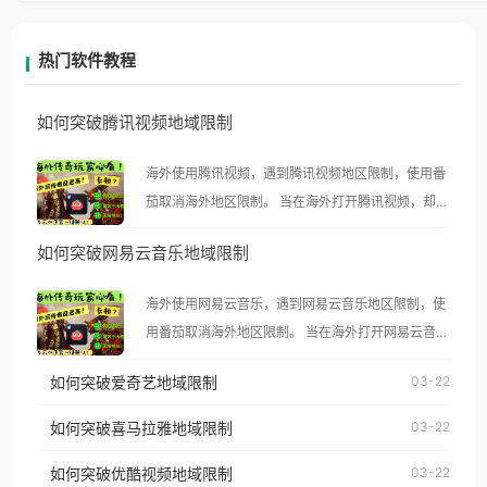
热门软件教程
如何突破腾讯视频地域限制
海外使用腾讯视频，遇到腾讯视频地区限制，使用番
茄取消海外地区限制。 当在海外打开腾讯视频，却突
然弹出“由于版权限制，您所在的地区无法播放”的提
如何突破网易云音乐地域限制
示语。 海外用户如香港、澳门、台湾、美国、加拿
大、澳大利亚、欧洲等国家和地区时，腾讯视频也会
海外使用网易云音乐，遇到网易云音乐地区限制，使
像其他音乐平台一样，出现地区及版权限制问题，且
用番茄取消海外地区限制。 当在海外打开网易云音
仅能在中国大陆地区播放。 遇到这个问题的朋友们，
乐，却突然弹出“由于版权限制，您所在的地区无法
使用番茄回国加速器，即可解决「海外用户收听腾讯
如何突破爱奇艺地域限制
03-22
播放”的提示语。 海外用户如香港、澳门、台湾、美
视频地区版权限制」的问题，无论人在香港、澳门、
国、加拿大、澳大利亚、欧洲等国家和地区时，网易
如何突破喜马拉雅地域限制
03-22
台湾、美国、加拿大、澳大利亚、欧洲等国家和地区
云音乐也会像其他音乐平台一样，出现地区及版权限
工作、留学、定居等，都可以使用，不再因地区和版
如何突破优酷视频地域限制
03-22
制问题，且仅能在中国大陆地区播放。 遇到这个问题
权限制所困扰。