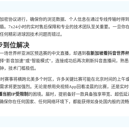
加密协议进行，确保你的浏览数据、个人信息在通过专线传输时得
盾。7x24小时的实时售后保障和专业的技术团队至关重要。一旦你
任何精彩进球因技术问题而错过。
步到位解决
一场世界杯亚洲区预选赛的中文直播，却遇到
在新加坡看抖音世界
择“影音加速”或“智能模式”，连接成功后再次刷新抖音直播间，熟
钟，技术门槛极低。
，届时赛事将横跨北美多个时区，许多关键比赛可能在北京时间的上午
需求将更加强烈。无论是想用央视频App回看凌晨的比赛，还是实时
播当前IP受限制
的困境。届时，提前备好一款具备独享带宽、超低延
能确保你在任何国家、任何网络环境下，都能获得如身处国内般的流