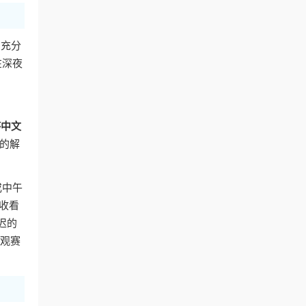
到充分
在深夜
杯中文
悉的解
或中午
收看
迟的
畅观赛