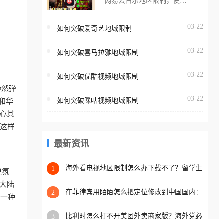
网易云音乐地区限制，使用
海外用户如香港、澳门、台
番茄取消海外地区限制。 当
湾、美国、加拿大、澳大利
在海外打开网易云音乐，却
03-22
如何突破爱奇艺地域限制
亚、欧洲等国家和地区时，
突然弹出“由于版权限制，您
腾讯视频也会像其他音乐平
03-22
所在的地区无法播放”的提示
如何突破喜马拉雅地域限制
台一样，出现地区及版权限
语。 海外用户如香港、澳
制问题，且仅能在中国大陆
03-22
如何突破优酷视频地域限制
门、台湾、美国、加拿大、
地区播放。 遇到这个问题的
赫然弹
澳大利亚、欧洲等国家和地
朋友们，使用番茄回国加速
03-22
如何突破咪咕视频地域限制
和华
区时，网易云音乐也会像其
器，即可解决「海外用户收
心其
他音乐平台一样，出现地区
听腾讯视频地区版权限制」
用这样
及版权限制问题，且仅能在
的问题，无论人在香港、澳
中国大陆地区播放。 遇到这
最新资讯
门、台湾、美国、加拿大、
个问题的朋友们，使用番茄
澳大利亚、欧洲等国家和地
回国加速器，即可解决「海
海外看电视地区限制怎么办下载不了？留学生
1
区工作、留学、定居等，都
说氛
亲测的回国加速方案（附2026世界杯观赛技
外用户收听网易云音乐地区
可以使用，不再因地区和版
大陆
巧）
版权限制」的问题，无论人
在菲律宾用陌陌怎么把定位修改到中国国内：
2
权限制所困扰。
是一种
一场关于归属感与连接的探索
在香港、澳门、台湾、美
比利时怎么打不开美团外卖商家版？海外党必
3
国、加拿大、澳大利亚、欧