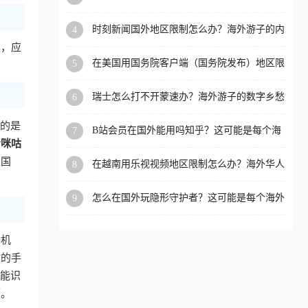
看的回国加速全攻略
洲等国家和地区工作、留
时刻新闻国外地区限制怎么办？海外游子的内
4
学、定居等，都可以使用，
容乡愁与破局之路
具，应
不再因地区和版权限制所困
在美国用国务院客户端（国务院发布）地区限
5
扰。
制怎么办？3步解决海外看国内内容难题
瑞士怎么打不开蒙速办？海外游子的数字乡愁
6
与破局之路
要的是
B站会员在国外能用吗知乎？这可能是每个海
7
外游子都问过的问题
看咪咕
处国
在越南用乐视视频地区限制怎么办？海外华人
8
必备的回国加速攻略
怎么在国外玩隐形守护者？这可能是每个海外
9
游戏迷都问过的问题
手机
你的手
智能识
顿。