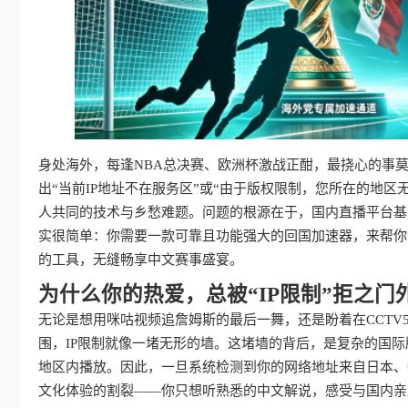
身处海外，每逢NBA总决赛、欧洲杯激战正酣，最挠心的事
出“当前IP地址不在服务区”或“由于版权限制，您所在的地
人共同的技术与乡愁难题。问题的根源在于，国内直播平台基
实很简单：你需要一款可靠且功能强大的回国加速器，来帮你
的工具，无缝畅享中文赛事盛宴。
为什么你的热爱，总被“IP限制”拒之门
无论是想用咪咕视频追詹姆斯的最后一舞，还是盼着在CCT
围，IP限制就像一堵无形的墙。这堵墙的背后，是复杂的国
地区内播放。因此，一旦系统检测到你的网络地址来自日本、
文化体验的割裂——你只想听熟悉的中文解说，感受与国内亲