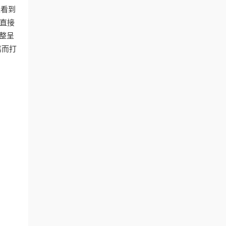
以看到
，直接
整呈
离而打