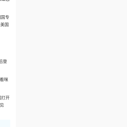
回国专
在美国
号后登
如看咪
国打开
见