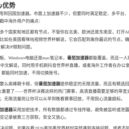
心优势
要用到回国加速器。市面上加速器不少，但要同时满足稳定、多平台、
戳中海外用户的痛点：
多个国家和地区都有节点，不管你在北美、欧洲还是东南亚，打开AP
比如在美国看咪咕视频世界杯解说，它会匹配到离你最近的节点，
解决IP限制问题。
、Windows电脑还是mac笔记本，
番茄加速器
都能覆盖，而且一人
A中文解说，同时用手机刷抖音世界杯直播，或者海外工作者在办公
V5，都能同时加速，不用切换账号。
要么高峰期卡顿，但
番茄加速器
提供稳定的无限流量，而且有精选
说太重要了——世界杯决赛这样的热门赛事，高清直播需要足够的带宽
；无限流量则让你可以从早到晚看赛事回放，不用担心流量超标。
加速器
采用加密技术，所有数据都通过专线传输，避免被监听或泄
览记录被第三方获取，安全又放心。
决问题。如果在看2026美加墨世界杯时突然遇到连接问题，或者不