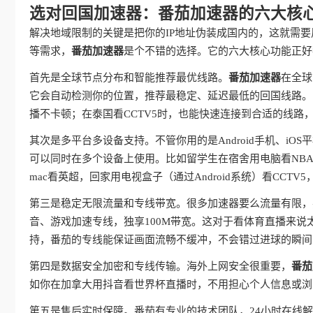
选对回国加速器：番茄加速器的六大核
解决地域限制的关键是把你的IP地址伪装成国内的，这就需
等需求，
番茄加速器
是个不错的选择。它的六大核心功能正好
首先是全球节点分布和智能推荐最优线路。
番茄加速器
在全球
它会自动检测你的位置，推荐最稳定、延迟最低的回国线路。
播不卡顿；在泰国看CCTV5时，也能快速连接到合适的线路，
其次是多平台多设备支持。不管你用的是Android手机、iOS平板
可以同时在多个设备上使用。比如留学生在宿舍用电脑看NB
mac看英超，回家用电视盒子（通过Android系统）看CCT
第三是稳定无限流量和专线带宽。很多加速器要么流量有限，
音、游戏加速专线，独享100M带宽。这对于看体育直播来
持，番茄的专线能保证画面流畅不缓冲，不会错过进球的瞬间
第四是数据安全加密和专线传输。海外上网安全很重要，
番茄
如你在加拿大用抖音看世界杯直播时，不用担心个人信息或浏
第五是售后实时保障。番茄有专业的技术团队，24小时在线解