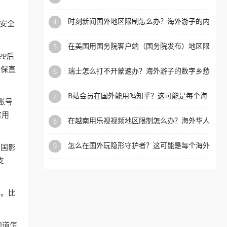
看的回国加速全攻略
洲等国家和地区工作、留
时刻新闻国外地区限制怎么办？海外游子的内
4
安全
学、定居等，都可以使用，
容乡愁与破局之路
不再因地区和版权限制所困
在美国用国务院客户端（国务院发布）地区限
5
扰。
制怎么办？3步解决海外看国内内容难题
P后
确保直
瑞士怎么打不开蒙速办？海外游子的数字乡愁
6
与破局之路
B站会员在国外能用吗知乎？这可能是每个海
7
账号
外游子都问过的问题
室用
在越南用乐视视频地区限制怎么办？海外华人
8
必备的回国加速攻略
怎么在国外玩隐形守护者？这可能是每个海外
9
回国影
游戏迷都问过的问题
支
露。比
知道怎