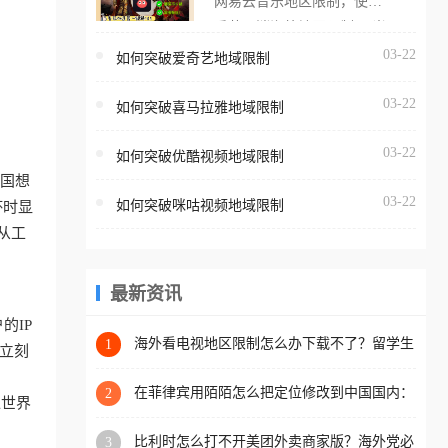
网易云音乐地区限制，使用
海外用户如香港、澳门、台
番茄取消海外地区限制。 当
湾、美国、加拿大、澳大利
在海外打开网易云音乐，却
03-22
如何突破爱奇艺地域限制
亚、欧洲等国家和地区时，
突然弹出“由于版权限制，您
腾讯视频也会像其他音乐平
03-22
所在的地区无法播放”的提示
如何突破喜马拉雅地域限制
台一样，出现地区及版权限
语。 海外用户如香港、澳
制问题，且仅能在中国大陆
03-22
如何突破优酷视频地域限制
门、台湾、美国、加拿大、
地区播放。 遇到这个问题的
美国想
澳大利亚、欧洲等国家和地
朋友们，使用番茄回国加速
03-22
如何突破咪咕视频地域限制
杯时显
区时，网易云音乐也会像其
器，即可解决「海外用户收
从工
他音乐平台一样，出现地区
听腾讯视频地区版权限制」
及版权限制问题，且仅能在
的问题，无论人在香港、澳
中国大陆地区播放。 遇到这
最新资讯
门、台湾、美国、加拿大、
个问题的朋友们，使用番茄
澳大利亚、欧洲等国家和地
的IP
回国加速器，即可解决「海
海外看电视地区限制怎么办下载不了？留学生
1
区工作、留学、定居等，都
立刻
亲测的回国加速方案（附2026世界杯观赛技
外用户收听网易云音乐地区
可以使用，不再因地区和版
巧）
版权限制」的问题，无论人
在菲律宾用陌陌怎么把定位修改到中国国内：
2
权限制所困扰。
像世界
一场关于归属感与连接的探索
在香港、澳门、台湾、美
比利时怎么打不开美团外卖商家版？海外党必
3
国、加拿大、澳大利亚、欧