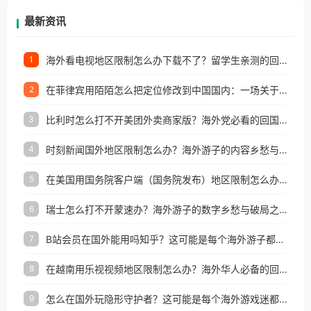
再因地区和版权限制所困扰。
最新资讯
海外看电视地区限制怎么办下载不了？留学生亲测的回国加速方案（附2026世界杯观赛技巧）
1
在菲律宾用陌陌怎么把定位修改到中国国内：一场关于归属感与连接的探索
2
比利时怎么打不开美团外卖商家版？海外党必看的回国加速全攻略
3
时刻新闻国外地区限制怎么办？海外游子的内容乡愁与破局之路
4
在美国用国务院客户端（国务院发布）地区限制怎么办？3步解决海外看国内内容难题
5
瑞士怎么打不开蒙速办？海外游子的数字乡愁与破局之路
6
B站会员在国外能用吗知乎？这可能是每个海外游子都问过的问题
7
在越南用乐视视频地区限制怎么办？海外华人必备的回国加速攻略
8
怎么在国外玩隐形守护者？这可能是每个海外游戏迷都问过的问题
9