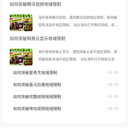
如何突破腾讯视频地域限制
海外使用腾讯视频，遇到腾讯视频地区限制，使用番
茄取消海外地区限制。 当在海外打开腾讯视频，却突
然弹出“由于版权限制，您所在的地区无法播放”的提
如何突破网易云音乐地域限制
示语。 海外用户如香港、澳门、台湾、美国、加拿
大、澳大利亚、欧洲等国家和地区时，腾讯视频也会
海外使用网易云音乐，遇到网易云音乐地区限制，使
像其他音乐平台一样，出现地区及版权限制问题，且
用番茄取消海外地区限制。 当在海外打开网易云音
仅能在中国大陆地区播放。 遇到这个问题的朋友们，
乐，却突然弹出“由于版权限制，您所在的地区无法
使用番茄回国加速器，即可解决「海外用户收听腾讯
如何突破爱奇艺地域限制
03-22
播放”的提示语。 海外用户如香港、澳门、台湾、美
视频地区版权限制」的问题，无论人在香港、澳门、
国、加拿大、澳大利亚、欧洲等国家和地区时，网易
如何突破喜马拉雅地域限制
03-22
台湾、美国、加拿大、澳大利亚、欧洲等国家和地区
云音乐也会像其他音乐平台一样，出现地区及版权限
工作、留学、定居等，都可以使用，不再因地区和版
如何突破优酷视频地域限制
03-22
制问题，且仅能在中国大陆地区播放。 遇到这个问题
权限制所困扰。
的朋友们，使用番茄回国加速器，即可解决「海外用
如何突破咪咕视频地域限制
03-22
户收听网易云音乐地区版权限制」的问题，无论人在
香港、澳门、台湾、美国、加拿大、澳大利亚、欧洲
等国家和地区工作、留学、定居等，都可以使用，不