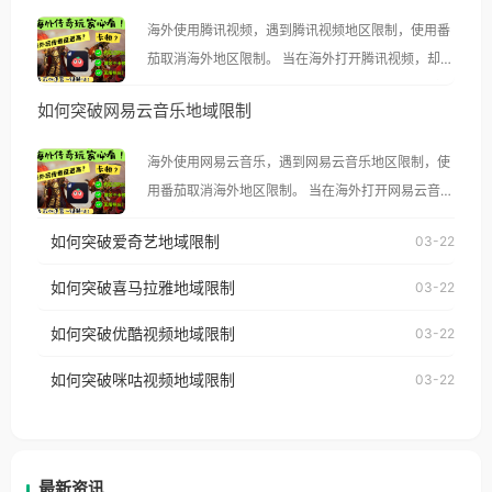
海外使用腾讯视频，遇到腾讯视频地区限制，使用番
茄取消海外地区限制。 当在海外打开腾讯视频，却突
然弹出“由于版权限制，您所在的地区无法播放”的提
如何突破网易云音乐地域限制
示语。 海外用户如香港、澳门、台湾、美国、加拿
大、澳大利亚、欧洲等国家和地区时，腾讯视频也会
海外使用网易云音乐，遇到网易云音乐地区限制，使
像其他音乐平台一样，出现地区及版权限制问题，且
用番茄取消海外地区限制。 当在海外打开网易云音
仅能在中国大陆地区播放。 遇到这个问题的朋友们，
乐，却突然弹出“由于版权限制，您所在的地区无法
使用番茄回国加速器，即可解决「海外用户收听腾讯
如何突破爱奇艺地域限制
03-22
播放”的提示语。 海外用户如香港、澳门、台湾、美
视频地区版权限制」的问题，无论人在香港、澳门、
国、加拿大、澳大利亚、欧洲等国家和地区时，网易
如何突破喜马拉雅地域限制
03-22
台湾、美国、加拿大、澳大利亚、欧洲等国家和地区
云音乐也会像其他音乐平台一样，出现地区及版权限
工作、留学、定居等，都可以使用，不再因地区和版
如何突破优酷视频地域限制
03-22
制问题，且仅能在中国大陆地区播放。 遇到这个问题
权限制所困扰。
的朋友们，使用番茄回国加速器，即可解决「海外用
如何突破咪咕视频地域限制
03-22
户收听网易云音乐地区版权限制」的问题，无论人在
香港、澳门、台湾、美国、加拿大、澳大利亚、欧洲
等国家和地区工作、留学、定居等，都可以使用，不
再因地区和版权限制所困扰。
最新资讯