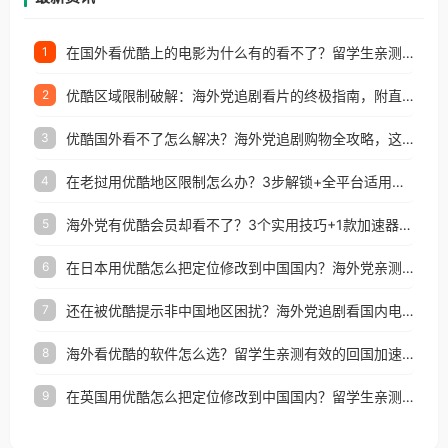
在国外看优酷上的电影为什么有的看不了？留学生亲测有效的回国加速方案
1
优酷区域限制破解：海外党追剧看片的终极指南，附直播欧冠+1905电影网解决方案
2
优酷国外看不了怎么解决？海外党追剧购物全攻略，这招亲测有效！
3
在老挝用优酷地区限制怎么办？3步解锁+全平台适用的回国加速器指南
4
海外党有优酷会员却看不了？3个实用技巧+1款加速器解决追剧&金融APP难题
5
在日本用优酷怎么把定位修改到中国国内？海外党亲测有效的回国加速指南
6
还在被优酷提示非中国地区困扰？海外党追剧看国内电影的正确打开方式
7
海外看优酷的软件怎么选？留学生亲测有效的回国加速方案
8
在英国用优酷怎么把定位修改到中国国内？留学生亲测有效的回国加速方案
9