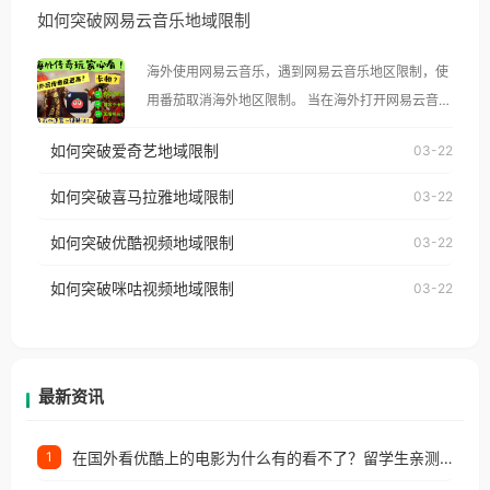
如何突破网易云音乐地域限制
示语。 海外用户如香港、澳门、台湾、美国、加拿
大、澳大利亚、欧洲等国家和地区时，腾讯视频也会
海外使用网易云音乐，遇到网易云音乐地区限制，使
像其他音乐平台一样，出现地区及版权限制问题，且
用番茄取消海外地区限制。 当在海外打开网易云音
仅能在中国大陆地区播放。 遇到这个问题的朋友们，
乐，却突然弹出“由于版权限制，您所在的地区无法
使用番茄回国加速器，即可解决「海外用户收听腾讯
如何突破爱奇艺地域限制
03-22
播放”的提示语。 海外用户如香港、澳门、台湾、美
视频地区版权限制」的问题，无论人在香港、澳门、
国、加拿大、澳大利亚、欧洲等国家和地区时，网易
如何突破喜马拉雅地域限制
03-22
台湾、美国、加拿大、澳大利亚、欧洲等国家和地区
云音乐也会像其他音乐平台一样，出现地区及版权限
工作、留学、定居等，都可以使用，不再因地区和版
如何突破优酷视频地域限制
03-22
制问题，且仅能在中国大陆地区播放。 遇到这个问题
权限制所困扰。
的朋友们，使用番茄回国加速器，即可解决「海外用
如何突破咪咕视频地域限制
03-22
户收听网易云音乐地区版权限制」的问题，无论人在
香港、澳门、台湾、美国、加拿大、澳大利亚、欧洲
等国家和地区工作、留学、定居等，都可以使用，不
再因地区和版权限制所困扰。
最新资讯
在国外看优酷上的电影为什么有的看不了？留学生亲测有效的回国加速方案
1