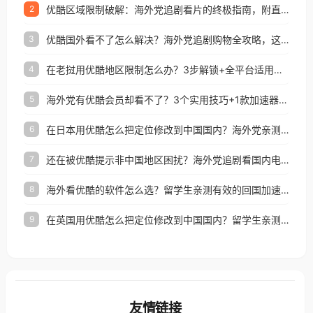
优酷区域限制破解：海外党追剧看片的终极指南，附直播欧冠+1905电影网解决方案
2
优酷国外看不了怎么解决？海外党追剧购物全攻略，这招亲测有效！
3
在老挝用优酷地区限制怎么办？3步解锁+全平台适用的回国加速器指南
4
海外党有优酷会员却看不了？3个实用技巧+1款加速器解决追剧&金融APP难题
5
在日本用优酷怎么把定位修改到中国国内？海外党亲测有效的回国加速指南
6
还在被优酷提示非中国地区困扰？海外党追剧看国内电影的正确打开方式
7
海外看优酷的软件怎么选？留学生亲测有效的回国加速方案
8
在英国用优酷怎么把定位修改到中国国内？留学生亲测有效的回国加速方案
9
友情链接