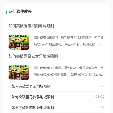
热门软件教程
如何突破腾讯视频地域限制
海外使用腾讯视频，遇到腾讯视频地区限制，使用番
茄取消海外地区限制。 当在海外打开腾讯视频，却突
然弹出“由于版权限制，您所在的地区无法播放”的提
如何突破网易云音乐地域限制
示语。 海外用户如香港、澳门、台湾、美国、加拿
大、澳大利亚、欧洲等国家和地区时，腾讯视频也会
海外使用网易云音乐，遇到网易云音乐地区限制，使
像其他音乐平台一样，出现地区及版权限制问题，且
用番茄取消海外地区限制。 当在海外打开网易云音
仅能在中国大陆地区播放。 遇到这个问题的朋友们，
乐，却突然弹出“由于版权限制，您所在的地区无法
使用番茄回国加速器，即可解决「海外用户收听腾讯
如何突破爱奇艺地域限制
03-22
播放”的提示语。 海外用户如香港、澳门、台湾、美
视频地区版权限制」的问题，无论人在香港、澳门、
国、加拿大、澳大利亚、欧洲等国家和地区时，网易
如何突破喜马拉雅地域限制
03-22
台湾、美国、加拿大、澳大利亚、欧洲等国家和地区
云音乐也会像其他音乐平台一样，出现地区及版权限
工作、留学、定居等，都可以使用，不再因地区和版
如何突破优酷视频地域限制
03-22
制问题，且仅能在中国大陆地区播放。 遇到这个问题
权限制所困扰。