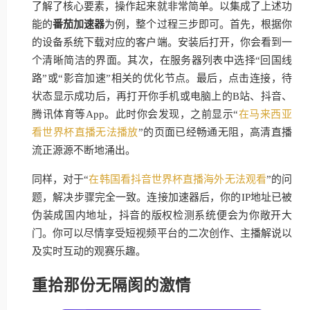
了解了核心要素，操作起来就非常简单。以集成了上述功
能的
番茄加速器
为例，整个过程三步即可。首先，根据你
的设备系统下载对应的客户端。安装后打开，你会看到一
个清晰简洁的界面。其次，在服务器列表中选择“回国线
路”或“影音加速”相关的优化节点。最后，点击连接，待
状态显示成功后，再打开你手机或电脑上的B站、抖音、
腾讯体育等App。此时你会发现，之前显示“
在马来西亚
看世界杯直播无法播放
”的页面已经畅通无阻，高清直播
流正源源不断地涌出。
同样，对于“
在韩国看抖音世界杯直播海外无法观看
”的问
题，解决步骤完全一致。连接加速器后，你的IP地址已被
伪装成国内地址，抖音的版权检测系统便会为你敞开大
门。你可以尽情享受短视频平台的二次创作、主播解说以
及实时互动的观赛乐趣。
重拾那份无隔阂的激情