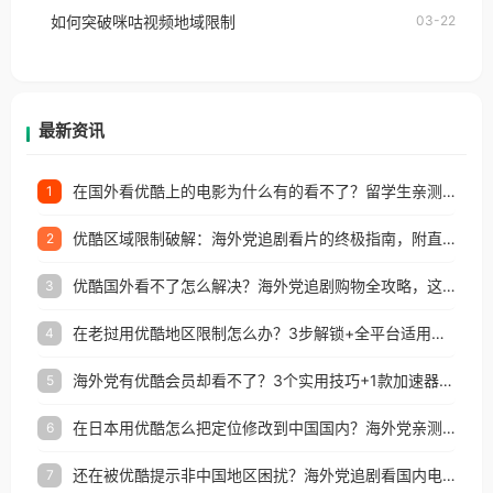
的朋友们，使用番茄回国加速器，即可解决「海外用
如何突破咪咕视频地域限制
03-22
户收听网易云音乐地区版权限制」的问题，无论人在
香港、澳门、台湾、美国、加拿大、澳大利亚、欧洲
等国家和地区工作、留学、定居等，都可以使用，不
再因地区和版权限制所困扰。
最新资讯
在国外看优酷上的电影为什么有的看不了？留学生亲测有效的回国加速方案
1
优酷区域限制破解：海外党追剧看片的终极指南，附直播欧冠+1905电影网解决方案
2
优酷国外看不了怎么解决？海外党追剧购物全攻略，这招亲测有效！
3
在老挝用优酷地区限制怎么办？3步解锁+全平台适用的回国加速器指南
4
海外党有优酷会员却看不了？3个实用技巧+1款加速器解决追剧&金融APP难题
5
在日本用优酷怎么把定位修改到中国国内？海外党亲测有效的回国加速指南
6
还在被优酷提示非中国地区困扰？海外党追剧看国内电影的正确打开方式
7