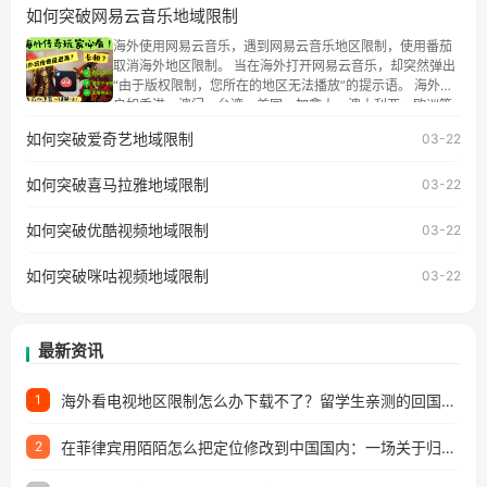
如何突破网易云音乐地域限制
权限制问题，且仅能在中国大陆地区播放。 遇到这个问题的
朋友们，使用番茄回国加速器，即可解决「海外用户收听腾
海外使用网易云音乐，遇到网易云音乐地区限制，使用番茄
讯视频地区版权限制」的问题，无论人在香港、澳门、台
取消海外地区限制。 当在海外打开网易云音乐，却突然弹出
湾、美国、加拿大、澳大利亚、欧洲等国家和地区工作、留
“由于版权限制，您所在的地区无法播放”的提示语。 海外用
学、定居等，都可以使用，不再因地区和版权限制所困扰。
户如香港、澳门、台湾、美国、加拿大、澳大利亚、欧洲等
国家和地区时，网易云音乐也会像其他音乐平台一样，出现
如何突破爱奇艺地域限制
03-22
地区及版权限制问题，且仅能在中国大陆地区播放。 遇到这
个问题的朋友们，使用番茄回国加速器，即可解决「海外用
如何突破喜马拉雅地域限制
户收听网易云音乐地区版权限制」的问题，无论人在香港、
03-22
澳门、台湾、美国、加拿大、澳大利亚、欧洲等国家和地区
工作、留学、定居等，都可以使用，不再因地区和版权限制
如何突破优酷视频地域限制
03-22
所困扰。
如何突破咪咕视频地域限制
03-22
最新资讯
海外看电视地区限制怎么办下载不了？留学生亲测的回国加速方案（附2026世界杯观赛技巧）
1
在菲律宾用陌陌怎么把定位修改到中国国内：一场关于归属感与连接的探索
2