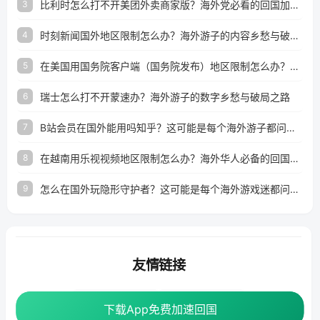
比利时怎么打不开美团外卖商家版？海外党必看的回国加速全攻略
3
时刻新闻国外地区限制怎么办？海外游子的内容乡愁与破局之路
4
在美国用国务院客户端（国务院发布）地区限制怎么办？3步解决海外看国内内容难题
5
瑞士怎么打不开蒙速办？海外游子的数字乡愁与破局之路
6
B站会员在国外能用吗知乎？这可能是每个海外游子都问过的问题
7
在越南用乐视视频地区限制怎么办？海外华人必备的回国加速攻略
8
怎么在国外玩隐形守护者？这可能是每个海外游戏迷都问过的问题
9
友情链接
海外回国加速器
番茄加速器
下载App免费加速回国
下载App免费加速回国