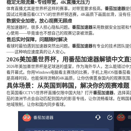
稳定无限流量+专线带宽，4K直播无压力
体育直播尤其是世界杯这样的赛事，对带宽要求极高。
番茄加速器
提
国试过用番茄看CCTV5的世界杯预选赛，4K画质下画面丝滑，没有
数据安全加密，放心观赛无顾虑
用加速器时，很多人担心隐私问题。
番茄加速器
采用数据安全加密和专
心使用——毕竟谁也不想自己的观赛记录被泄露。
售后实时保障，问题随时解决
看球时最怕遇到加速器突然出问题。
番茄加速器
有专业的技术团队提
——这种响应速度真的让人安心。
2026美加墨世界杯，用番茄加速器解锁中文直
2026年美加墨世界杯是足球迷的盛宴，作为海外华人，怎么能错过
看开幕式。你用Windows电脑看主赛场的比赛，手机上用iOS
是高峰时段，也能保持流畅的4K画质，让你仿佛置身国内的观赛氛
具体场景：从英国到韩国，解决你的观赛难题
在英国看CCTV5世界杯直播仅限中国大陆？打开
番茄加速器
，选择英
茄的澳洲节点会自动匹配到国内的影音专线，让你流畅看球。在韩国看
地域限制，让你和国内同步看球。