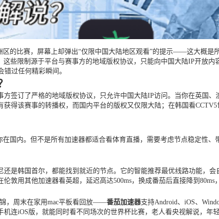
赛欧洲区的比赛，屏幕上却弹出“仅限中国大陆地区观看”的提示——这大概
”。这些限制源于平台与赛事方的地域版权协议，只能向中国大陆IP开放
会错过任何精彩瞬间。
？
方签订了严格的地域版权协议，只允许中国大陆IP访问。当你在英国、
有获得该赛事的转播权，而国内平台的版权又仅限大陆；在韩国看CCTV5
为你在国内。但不是所有加速器都适合看体育直播，需要考虑节点稳定性、
尼还是韩国首尔，都能找到就近的节点。它的智能推荐最优线路功能，会自
敦用其他加速器看英超，延迟高达500ms，换成番茄后直接降到80ms
集锦，周末在家用mac平板看回放——
番茄加速器
支持Android、iOS、
手机连iOS版，就能同时看不同场次的世界杯比赛，老人看央视解说，年