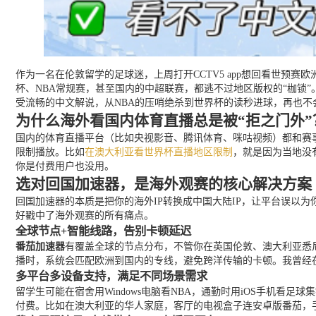
作为一名在伦敦留学的足球迷，上周打开CCTV5 app想回看世预
杯、NBA常规赛，甚至国内的中超联赛，都逃不过地区版权的“枷锁
受流畅的中文解说，从NBA的压哨绝杀到世界杯的读秒进球，再也不
为什么海外看国内体育直播总是被“拒之门外”
国内的体育直播平台（比如央视影音、腾讯体育、咪咕视频）都和赛事
限制播放。比如
在澳大利亚看世界杯直播地区限制
，就是因为当地没
你是付费用户也没用。
选对回国加速器，是海外观赛的核心解决方案
回国加速器的本质是把你的海外IP转换成中国大陆IP，让平台误以
好戳中了海外观赛的所有痛点。
全球节点+智能线路，告别卡顿延迟
番茄加速器
有覆盖全球的节点分布，不管你在英国伦敦、澳大利亚悉
播时，系统会匹配欧洲到国内的专线，避免跨洋传输的卡顿。我曾经在伦
多平台多设备支持，满足不同场景需求
留学生可能在宿舍用Windows电脑看NBA，通勤时用iOS手机看足球
付费。比如在澳大利亚的华人家庭，客厅的电视盒子连安卓版番茄，