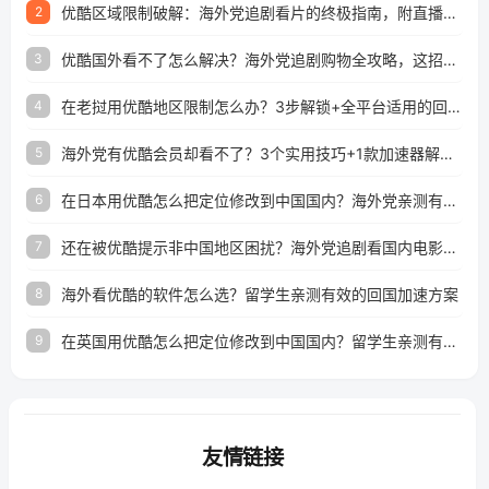
优酷区域限制破解：海外党追剧看片的终极指南，附直播欧冠+1905电影网解决方案
2
优酷国外看不了怎么解决？海外党追剧购物全攻略，这招亲测有效！
3
在老挝用优酷地区限制怎么办？3步解锁+全平台适用的回国加速器指南
4
海外党有优酷会员却看不了？3个实用技巧+1款加速器解决追剧&金融APP难题
5
在日本用优酷怎么把定位修改到中国国内？海外党亲测有效的回国加速指南
6
还在被优酷提示非中国地区困扰？海外党追剧看国内电影的正确打开方式
7
海外看优酷的软件怎么选？留学生亲测有效的回国加速方案
8
在英国用优酷怎么把定位修改到中国国内？留学生亲测有效的回国加速方案
9
友情链接