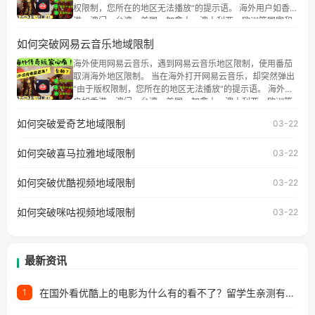
权限制，您所在的地区无法播放”的提示语。 海外用户如香
港、澳门、台湾、美国、加拿大、澳大利亚、欧洲等国家和
地区时，腾讯视频也会像其他音乐平台一样，出现地区及版
如何突破网易云音乐地域限制
权限制问题，且仅能在中国大陆地区播放。 遇到这个问题的
朋友们，使用番茄回国加速器，即可解决「海外用户收听腾
海外使用网易云音乐，遇到网易云音乐地区限制，使用番茄
讯视频地区版权限制」的问题，无论人在香港、澳门、台
取消海外地区限制。 当在海外打开网易云音乐，却突然弹出
湾、美国、加拿大、澳大利亚、欧洲等国家和地区工作、留
“由于版权限制，您所在的地区无法播放”的提示语。 海外用
学、定居等，都可以使用，不再因地区和版权限制所困扰。
户如香港、澳门、台湾、美国、加拿大、澳大利亚、欧洲等
国家和地区时，网易云音乐也会像其他音乐平台一样，出现
如何突破爱奇艺地域限制
03-22
地区及版权限制问题，且仅能在中国大陆地区播放。 遇到这
个问题的朋友们，使用番茄回国加速器，即可解决「海外用
如何突破喜马拉雅地域限制
户收听网易云音乐地区版权限制」的问题，无论人在香港、
03-22
澳门、台湾、美国、加拿大、澳大利亚、欧洲等国家和地区
工作、留学、定居等，都可以使用，不再因地区和版权限制
如何突破优酷视频地域限制
03-22
所困扰。
如何突破咪咕视频地域限制
03-22
最新资讯
在国外看优酷上的电影为什么有的看不了？留学生亲测有效的回国加速方案
1