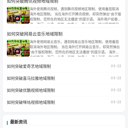
如何突破腾讯视频地域限制
海外使用腾讯视频，遇到腾讯视频地区限制，使用番茄取消
海外地区限制。 当在海外打开腾讯视频，却突然弹出“由于版
权限制，您所在的地区无法播放”的提示语。 海外用户如香
港、澳门、台湾、美国、加拿大、澳大利亚、欧洲等国家和
地区时，腾讯视频也会像其他音乐平台一样，出现地区及版
如何突破网易云音乐地域限制
权限制问题，且仅能在中国大陆地区播放。 遇到这个问题的
朋友们，使用番茄回国加速器，即可解决「海外用户收听腾
海外使用网易云音乐，遇到网易云音乐地区限制，使用番茄
讯视频地区版权限制」的问题，无论人在香港、澳门、台
取消海外地区限制。 当在海外打开网易云音乐，却突然弹出
湾、美国、加拿大、澳大利亚、欧洲等国家和地区工作、留
“由于版权限制，您所在的地区无法播放”的提示语。 海外用
学、定居等，都可以使用，不再因地区和版权限制所困扰。
户如香港、澳门、台湾、美国、加拿大、澳大利亚、欧洲等
国家和地区时，网易云音乐也会像其他音乐平台一样，出现
如何突破爱奇艺地域限制
03-22
地区及版权限制问题，且仅能在中国大陆地区播放。 遇到这
个问题的朋友们，使用番茄回国加速器，即可解决「海外用
如何突破喜马拉雅地域限制
户收听网易云音乐地区版权限制」的问题，无论人在香港、
03-22
澳门、台湾、美国、加拿大、澳大利亚、欧洲等国家和地区
工作、留学、定居等，都可以使用，不再因地区和版权限制
如何突破优酷视频地域限制
03-22
所困扰。
如何突破咪咕视频地域限制
03-22
最新资讯