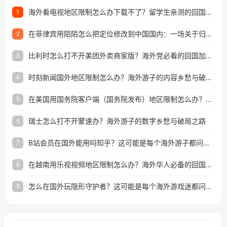
海外看电视地区限制怎么办下载不了？留学生亲测的回国加速方案（附2026世界杯观赛技巧）
1
在菲律宾用陌陌怎么把定位修改到中国国内：一场关于归属感与连接的探索
2
比利时怎么打不开美团外卖商家版？海外党必看的回国加速全攻略
3
时刻新闻国外地区限制怎么办？海外游子的内容乡愁与破局之路
4
在美国用国务院客户端（国务院发布）地区限制怎么办？3步解决海外看国内内容难题
5
瑞士怎么打不开蒙速办？海外游子的数字乡愁与破局之路
6
B站会员在国外能用吗知乎？这可能是每个海外游子都问过的问题
7
在越南用乐视视频地区限制怎么办？海外华人必备的回国加速攻略
8
怎么在国外玩隐形守护者？这可能是每个海外游戏迷都问过的问题
9