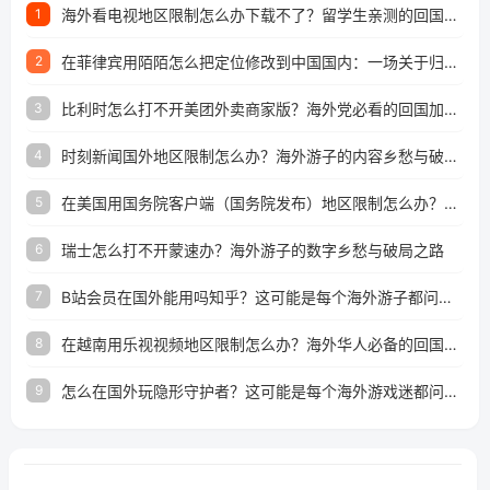
海外看电视地区限制怎么办下载不了？留学生亲测的回国加速方案（附2026世界杯观赛技巧）
1
在菲律宾用陌陌怎么把定位修改到中国国内：一场关于归属感与连接的探索
2
比利时怎么打不开美团外卖商家版？海外党必看的回国加速全攻略
3
时刻新闻国外地区限制怎么办？海外游子的内容乡愁与破局之路
4
在美国用国务院客户端（国务院发布）地区限制怎么办？3步解决海外看国内内容难题
5
瑞士怎么打不开蒙速办？海外游子的数字乡愁与破局之路
6
B站会员在国外能用吗知乎？这可能是每个海外游子都问过的问题
7
在越南用乐视视频地区限制怎么办？海外华人必备的回国加速攻略
8
怎么在国外玩隐形守护者？这可能是每个海外游戏迷都问过的问题
9