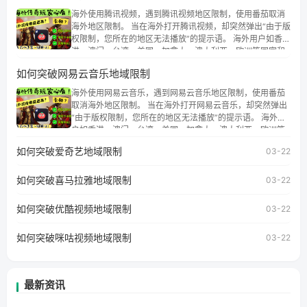
海外使用腾讯视频，遇到腾讯视频地区限制，使用番茄取消
海外地区限制。 当在海外打开腾讯视频，却突然弹出“由于版
权限制，您所在的地区无法播放”的提示语。 海外用户如香
港、澳门、台湾、美国、加拿大、澳大利亚、欧洲等国家和
地区时，腾讯视频也会像其他音乐平台一样，出现地区及版
如何突破网易云音乐地域限制
权限制问题，且仅能在中国大陆地区播放。 遇到这个问题的
朋友们，使用番茄回国加速器，即可解决「海外用户收听腾
海外使用网易云音乐，遇到网易云音乐地区限制，使用番茄
讯视频地区版权限制」的问题，无论人在香港、澳门、台
取消海外地区限制。 当在海外打开网易云音乐，却突然弹出
湾、美国、加拿大、澳大利亚、欧洲等国家和地区工作、留
“由于版权限制，您所在的地区无法播放”的提示语。 海外用
学、定居等，都可以使用，不再因地区和版权限制所困扰。
户如香港、澳门、台湾、美国、加拿大、澳大利亚、欧洲等
国家和地区时，网易云音乐也会像其他音乐平台一样，出现
如何突破爱奇艺地域限制
03-22
地区及版权限制问题，且仅能在中国大陆地区播放。 遇到这
个问题的朋友们，使用番茄回国加速器，即可解决「海外用
如何突破喜马拉雅地域限制
户收听网易云音乐地区版权限制」的问题，无论人在香港、
03-22
澳门、台湾、美国、加拿大、澳大利亚、欧洲等国家和地区
工作、留学、定居等，都可以使用，不再因地区和版权限制
如何突破优酷视频地域限制
03-22
所困扰。
如何突破咪咕视频地域限制
03-22
最新资讯