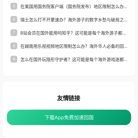
在美国用国务院客户端（国务院发布）地区限制怎么办？3步解决海外看国内内容难题
5
瑞士怎么打不开蒙速办？海外游子的数字乡愁与破局之路
6
B站会员在国外能用吗知乎？这可能是每个海外游子都问过的问题
7
在越南用乐视视频地区限制怎么办？海外华人必备的回国加速攻略
8
怎么在国外玩隐形守护者？这可能是每个海外游戏迷都问过的问题
9
友情链接
海外回国加速器
番茄加速器
下载App免费加速回国
下载App免费加速回国