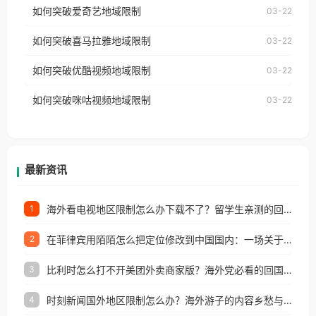
使用番茄回国加速器，即可解决「海外用户收听腾讯
如何突破爱奇艺地域限制
03-22
播放”的提示语。 海外用户如香港、澳门、台湾、美
视频地区版权限制」的问题，无论人在香港、澳门、
国、加拿大、澳大利亚、欧洲等国家和地区时，网易
如何突破喜马拉雅地域限制
03-22
台湾、美国、加拿大、澳大利亚、欧洲等国家和地区
云音乐也会像其他音乐平台一样，出现地区及版权限
工作、留学、定居等，都可以使用，不再因地区和版
如何突破优酷视频地域限制
03-22
制问题，且仅能在中国大陆地区播放。 遇到这个问题
权限制所困扰。
的朋友们，使用番茄回国加速器，即可解决「海外用
如何突破咪咕视频地域限制
03-22
户收听网易云音乐地区版权限制」的问题，无论人在
香港、澳门、台湾、美国、加拿大、澳大利亚、欧洲
等国家和地区工作、留学、定居等，都可以使用，不
再因地区和版权限制所困扰。
最新资讯
海外看电视地区限制怎么办下载不了？留学生亲测的回国加速方案（附2026世界杯观赛技巧）
1
在菲律宾用陌陌怎么把定位修改到中国国内：一场关于归属感与连接的探索
2
比利时怎么打不开美团外卖商家版？海外党必看的回国加速全攻略
3
时刻新闻国外地区限制怎么办？海外游子的内容乡愁与破局之路
4