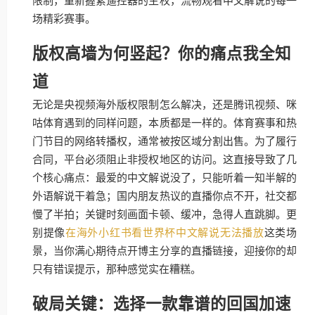
限制，重新握紧遥控器的主权，流畅观看中文解说的每一
场精彩赛事。
版权高墙为何竖起？你的痛点我全知
道
无论是央视频海外版权限制怎么解决，还是腾讯视频、咪
咕体育遇到的同样问题，本质都是一样的。体育赛事和热
门节目的网络转播权，通常被按区域分割出售。为了履行
合同，平台必须阻止非授权地区的访问。这直接导致了几
个核心痛点：最爱的中文解说没了，只能听着一知半解的
外语解说干着急；国内朋友热议的直播你点不开，社交都
慢了半拍；关键时刻画面卡顿、缓冲，急得人直跳脚。更
别提像
在海外小红书看世界杯中文解说无法播放
这类场
景，当你满心期待点开博主分享的直播链接，迎接你的却
只有错误提示，那种感觉实在糟糕。
破局关键：选择一款靠谱的回国加速