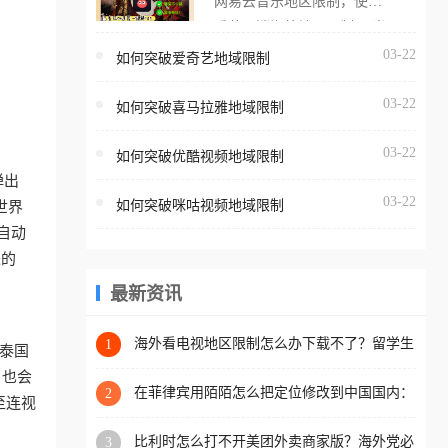
网易云音乐地区限制，使用
海外用户如香港、澳门、台
番茄取消海外地区限制。 当
湾、美国、加拿大、澳大利
在海外打开网易云音乐，却
03-22
如何突破爱奇艺地域限制
亚、欧洲等国家和地区时，
突然弹出“由于版权限制，您
腾讯视频也会像其他音乐平
03-22
所在的地区无法播放”的提示
如何突破喜马拉雅地域限制
台一样，出现地区及版权限
语。 海外用户如香港、澳
制问题，且仅能在中国大陆
03-22
如何突破优酷视频地域限制
门、台湾、美国、加拿大、
地区播放。 遇到这个问题的
弹出
澳大利亚、欧洲等国家和地
朋友们，使用番茄回国加速
03-22
如何突破咪咕视频地域限制
世界
区时，网易云音乐也会像其
器，即可解决「海外用户收
自动
他音乐平台一样，出现地区
听腾讯视频地区版权限制」
来的
及版权限制问题，且仅能在
的问题，无论人在香港、澳
中国大陆地区播放。 遇到这
最新资讯
门、台湾、美国、加拿大、
个问题的朋友们，使用番茄
澳大利亚、欧洲等国家和地
回国加速器，即可解决「海
海外看电视地区限制怎么办下载不了？留学生
1
区工作、留学、定居等，都
、泰国
亲测的回国加速方案（附2026世界杯观赛技
外用户收听网易云音乐地区
可以使用，不再因地区和版
，也会
巧）
版权限制」的问题，无论人
在菲律宾用陌陌怎么把定位修改到中国国内：
2
权限制所困扰。
至连视
一场关于归属感与连接的探索
在香港、澳门、台湾、美
比利时怎么打不开美团外卖商家版？海外党必
3
国、加拿大、澳大利亚、欧