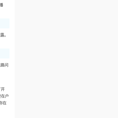
播
泄露。
线路问
打开
使在户
你在