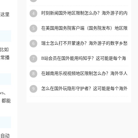
看的回国加速全攻略
洲等国家和地区工作、留
时刻新闻国外地区限制怎么办？海外游子的内
4
。这里
学、定居等，都可以使用，
容乡愁与破局之路
不再因地区和版权限制所困
在美国用国务院客户端（国务院发布）地区限
5
扰。
制怎么办？3步解决海外看国内内容难题
瑞士怎么打不开蒙速办？海外游子的数字乡愁
6
与破局之路
比如
正常播
B站会员在国外能用吗知乎？这可能是每个海
7
外游子都问过的问题
在越南用乐视视频地区限制怎么办？海外华人
8
必备的回国加速攻略
怎么在国外玩隐形守护者？这可能是每个海外
9
ws、
游戏迷都问过的问题
，都能
会自动