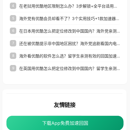
在老挝用优酷地区限制怎么办？3步解锁+全平台适用的回国加速器指南
4
海外党有优酷会员却看不了？3个实用技巧+1款加速器解决追剧&金融APP难题
5
在日本用优酷怎么把定位修改到中国国内？海外党亲测有效的回国加速指南
6
还在被优酷提示非中国地区困扰？海外党追剧看国内电影的正确打开方式
7
海外看优酷的软件怎么选？留学生亲测有效的回国加速方案
8
在英国用优酷怎么把定位修改到中国国内？留学生亲测有效的回国加速方案
9
友情链接
番茄加速器
下载App免费加速回国
下载App免费加速回国