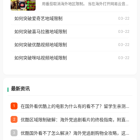
用番茄取消海外地区限制。 当在海外打开网易云音
仅能在中国大陆地区播放。 遇到这个问题的朋友们，
乐，却突然弹出“由于版权限制，您所在的地区无法
使用番茄回国加速器，即可解决「海外用户收听腾讯
如何突破爱奇艺地域限制
03-22
播放”的提示语。 海外用户如香港、澳门、台湾、美
视频地区版权限制」的问题，无论人在香港、澳门、
国、加拿大、澳大利亚、欧洲等国家和地区时，网易
如何突破喜马拉雅地域限制
03-22
台湾、美国、加拿大、澳大利亚、欧洲等国家和地区
云音乐也会像其他音乐平台一样，出现地区及版权限
工作、留学、定居等，都可以使用，不再因地区和版
如何突破优酷视频地域限制
03-22
制问题，且仅能在中国大陆地区播放。 遇到这个问题
权限制所困扰。
的朋友们，使用番茄回国加速器，即可解决「海外用
如何突破咪咕视频地域限制
03-22
户收听网易云音乐地区版权限制」的问题，无论人在
香港、澳门、台湾、美国、加拿大、澳大利亚、欧洲
等国家和地区工作、留学、定居等，都可以使用，不
再因地区和版权限制所困扰。
最新资讯
在国外看优酷上的电影为什么有的看不了？留学生亲测有效的回国加速方案
1
优酷区域限制破解：海外党追剧看片的终极指南，附直播欧冠+1905电影网解决方案
2
优酷国外看不了怎么解决？海外党追剧购物全攻略，这招亲测有效！
3