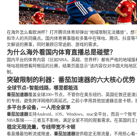
在海外怎么看欧洲杯？打开腾讯体育却弹出“地域限制无法播放”，想
和华人的共同痛点。国内体育赛事版权多集中在咪咕、腾讯、抖音等平
文解说的赛事，同时兼顾日常追剧、游戏的需求。
为什么海外看国内体育直播总是碰壁？
国内平台的体育内容（比如NBA、英超、世界杯）都有严格的地域版
咪咕视频想看阿根廷的比赛，结果页面显示“该内容仅对中国大陆地区
制。
突破限制的利器：番茄加速器的六大核心优势
全球节点+智能线路，哪里都能连
番茄加速器
覆盖全球200+节点，不管你在美东纽约、英国伦敦还是
的专线，避免跨洋网络的高延迟。之前小李用其他加速器总是卡顿，换
多平台多设备，一人用全家享
番茄加速器
支持Android、iOS、Windows、mac全平台，
NBA集锦——三者互不影响，满足全家不同的观看需求。在英国的王女士就
稳定无限流量，专线带宽不卡顿
看直播最怕断流或限速，
番茄加速器
提供稳定无限流量，不用担心看