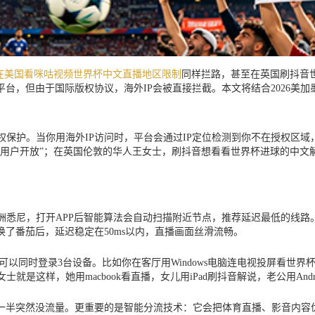
在美国看咪咕视频世界杯中文直播地区限制
同样拦路，甚至在英国刷抖音
台，但由于国际版权协议，海外IP会被直接拦截。本文将结合2026美
权保护。当你用海外IP访问时，平台会通过IP定位检测到你不在授权区
用户开放”；在英国伦敦的华人王女士，刷抖音想看看世界杯进球的中文解
澳洲悉尼，打开APP后智能算法会自动扫描附近节点，推荐延迟最低的线
了番茄后，延迟稳定在50ms以内，直播画面丝滑流畅。
而且一个账号可以同时登录3台设备。比如你在客厅用Windows电脑连电视投
是这样，她用macbook看直播，女儿用iPad刷抖音解说，老公用And
一半突然没流量。更重要的是智能分流技术：它会把体育直播、影音内容