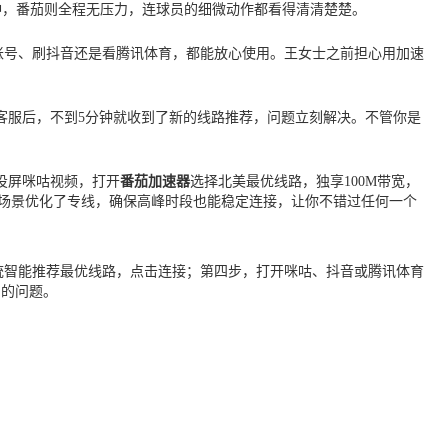
缓冲，番茄则全程无压力，连球员的细微动作都看得清清楚楚。
频账号、刷抖音还是看腾讯体育，都能放心使用。王女士之前担心用加速
客服后，不到5分钟就收到了新的线路推荐，问题立刻解决。不管你是
投屏咪咕视频，打开
番茄加速器
选择北美最优线路，独享100M带宽，
场景优化了专线，确保高峰时段也能稳定连接，让你不错过任何一个
系统智能推荐最优线路，点击连接；第四步，打开咪咕、抖音或腾讯体育
制的问题。