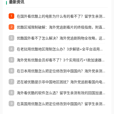
最新资讯
在国外看优酷上的电影为什么有的看不了？留学生亲测有效的回国加速方案
1
优酷区域限制破解：海外党追剧看片的终极指南，附直播欧冠+1905电影网解决方案
2
优酷国外看不了怎么解决？海外党追剧购物全攻略，这招亲测有效！
3
在老挝用优酷地区限制怎么办？3步解锁+全平台适用的回国加速器指南
4
海外党有优酷会员却看不了？3个实用技巧+1款加速器解决追剧&金融APP难题
5
在日本用优酷怎么把定位修改到中国国内？海外党亲测有效的回国加速指南
6
还在被优酷提示非中国地区困扰？海外党追剧看国内电影的正确打开方式
7
海外看优酷的软件怎么选？留学生亲测有效的回国加速方案
8
在英国用优酷怎么把定位修改到中国国内？留学生亲测有效的回国加速方案
9