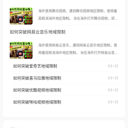
海外使用腾讯视频，遇到腾讯视频地区限制，使用番
茄取消海外地区限制。 当在海外打开腾讯视频，却突
然弹出“由于版权限制，您所在的地区无法播放”的提
如何突破网易云音乐地域限制
示语。 海外用户如香港、澳门、台湾、美国、加拿
大、澳大利亚、欧洲等国家和地区时，腾讯视频也会
海外使用网易云音乐，遇到网易云音乐地区限制，使
像其他音乐平台一样，出现地区及版权限制问题，且
用番茄取消海外地区限制。 当在海外打开网易云音
仅能在中国大陆地区播放。 遇到这个问题的朋友们，
乐，却突然弹出“由于版权限制，您所在的地区无法
使用番茄回国加速器，即可解决「海外用户收听腾讯
如何突破爱奇艺地域限制
03-22
播放”的提示语。 海外用户如香港、澳门、台湾、美
视频地区版权限制」的问题，无论人在香港、澳门、
国、加拿大、澳大利亚、欧洲等国家和地区时，网易
如何突破喜马拉雅地域限制
03-22
台湾、美国、加拿大、澳大利亚、欧洲等国家和地区
云音乐也会像其他音乐平台一样，出现地区及版权限
工作、留学、定居等，都可以使用，不再因地区和版
如何突破优酷视频地域限制
03-22
制问题，且仅能在中国大陆地区播放。 遇到这个问题
权限制所困扰。
的朋友们，使用番茄回国加速器，即可解决「海外用
如何突破咪咕视频地域限制
03-22
户收听网易云音乐地区版权限制」的问题，无论人在
香港、澳门、台湾、美国、加拿大、澳大利亚、欧洲
等国家和地区工作、留学、定居等，都可以使用，不
再因地区和版权限制所困扰。