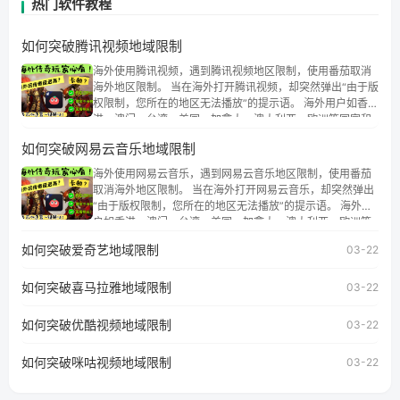
热门软件教程
如何突破腾讯视频地域限制
海外使用腾讯视频，遇到腾讯视频地区限制，使用番茄取消
海外地区限制。 当在海外打开腾讯视频，却突然弹出“由于版
权限制，您所在的地区无法播放”的提示语。 海外用户如香
港、澳门、台湾、美国、加拿大、澳大利亚、欧洲等国家和
地区时，腾讯视频也会像其他音乐平台一样，出现地区及版
如何突破网易云音乐地域限制
权限制问题，且仅能在中国大陆地区播放。 遇到这个问题的
朋友们，使用番茄回国加速器，即可解决「海外用户收听腾
海外使用网易云音乐，遇到网易云音乐地区限制，使用番茄
讯视频地区版权限制」的问题，无论人在香港、澳门、台
取消海外地区限制。 当在海外打开网易云音乐，却突然弹出
湾、美国、加拿大、澳大利亚、欧洲等国家和地区工作、留
“由于版权限制，您所在的地区无法播放”的提示语。 海外用
学、定居等，都可以使用，不再因地区和版权限制所困扰。
户如香港、澳门、台湾、美国、加拿大、澳大利亚、欧洲等
国家和地区时，网易云音乐也会像其他音乐平台一样，出现
如何突破爱奇艺地域限制
03-22
地区及版权限制问题，且仅能在中国大陆地区播放。 遇到这
个问题的朋友们，使用番茄回国加速器，即可解决「海外用
如何突破喜马拉雅地域限制
户收听网易云音乐地区版权限制」的问题，无论人在香港、
03-22
澳门、台湾、美国、加拿大、澳大利亚、欧洲等国家和地区
工作、留学、定居等，都可以使用，不再因地区和版权限制
如何突破优酷视频地域限制
03-22
所困扰。
如何突破咪咕视频地域限制
03-22