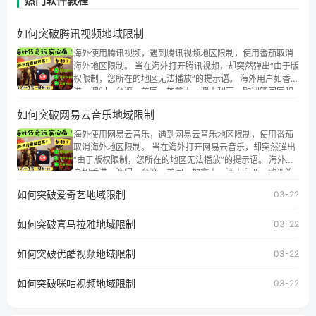
热门软件教程
如何突破腾讯视频地域限制
海外使用腾讯视频，遇到腾讯视频地区限制，使用番茄取消
海外地区限制。 当在海外打开腾讯视频，却突然弹出“由于版
权限制，您所在的地区无法播放”的提示语。 海外用户如香
港、澳门、台湾、美国、加拿大、澳大利亚、欧洲等国家和
地区时，腾讯视频也会像其他音乐平台一样，出现地区及版
如何突破网易云音乐地域限制
权限制问题，且仅能在中国大陆地区播放。 遇到这个问题的
朋友们，使用番茄回国加速器，即可解决「海外用户收听腾
海外使用网易云音乐，遇到网易云音乐地区限制，使用番茄
讯视频地区版权限制」的问题，无论人在香港、澳门、台
取消海外地区限制。 当在海外打开网易云音乐，却突然弹出
湾、美国、加拿大、澳大利亚、欧洲等国家和地区工作、留
“由于版权限制，您所在的地区无法播放”的提示语。 海外用
学、定居等，都可以使用，不再因地区和版权限制所困扰。
户如香港、澳门、台湾、美国、加拿大、澳大利亚、欧洲等
国家和地区时，网易云音乐也会像其他音乐平台一样，出现
如何突破爱奇艺地域限制
03-22
地区及版权限制问题，且仅能在中国大陆地区播放。 遇到这
个问题的朋友们，使用番茄回国加速器，即可解决「海外用
如何突破喜马拉雅地域限制
户收听网易云音乐地区版权限制」的问题，无论人在香港、
03-22
澳门、台湾、美国、加拿大、澳大利亚、欧洲等国家和地区
工作、留学、定居等，都可以使用，不再因地区和版权限制
如何突破优酷视频地域限制
03-22
所困扰。
如何突破咪咕视频地域限制
03-22