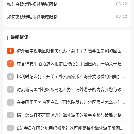
工作、留学、定居等，都可以使用，不再因地区和版权限制
如何突破优酷视频地域限制
03-22
所困扰。
如何突破咪咕视频地域限制
03-22
最新资讯
海外看电视地区限制怎么办下载不了？留学生亲测的回国加速方案（附2026世界杯观赛技巧）
1
在菲律宾用陌陌怎么把定位修改到中国国内：一场关于归属感与连接的探索
2
比利时怎么打不开美团外卖商家版？海外党必看的回国加速全攻略
3
时刻新闻国外地区限制怎么办？海外游子的内容乡愁与破局之路
4
在美国用国务院客户端（国务院发布）地区限制怎么办？3步解决海外看国内内容难题
5
瑞士怎么打不开蒙速办？海外游子的数字乡愁与破局之路
6
B站会员在国外能用吗知乎？这可能是每个海外游子都问过的问题
7