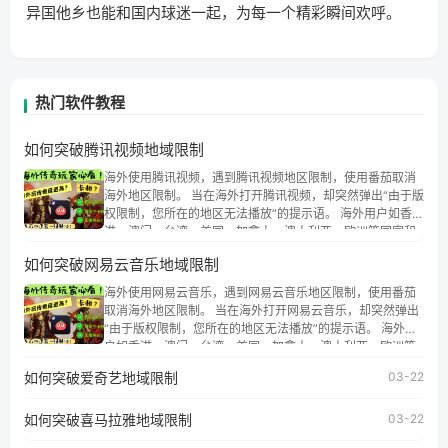
异国他乡也能和国内球迷一起，为每一个精彩瞬间欢呼。
热门软件教程
如何突破腾讯视频地域限制
海外使用腾讯视频，遇到腾讯视频地区限制，使用番茄取消
海外地区限制。 当在海外打开腾讯视频，却突然弹出“由于版
权限制，您所在的地区无法播放”的提示语。 海外用户如香
港、澳门、台湾、美国、加拿大、澳大利亚、欧洲等国家和
地区时，腾讯视频也会像其他音乐平台一样，出现地区及版
如何突破网易云音乐地域限制
权限制问题，且仅能在中国大陆地区播放。 遇到这个问题的
朋友们，使用番茄回国加速器，即可解决「海外用户收听腾
海外使用网易云音乐，遇到网易云音乐地区限制，使用番茄
讯视频地区版权限制」的问题，无论人在香港、澳门、台
取消海外地区限制。 当在海外打开网易云音乐，却突然弹出
湾、美国、加拿大、澳大利亚、欧洲等国家和地区工作、留
“由于版权限制，您所在的地区无法播放”的提示语。 海外用
学、定居等，都可以使用，不再因地区和版权限制所困扰。
户如香港、澳门、台湾、美国、加拿大、澳大利亚、欧洲等
国家和地区时，网易云音乐也会像其他音乐平台一样，出现
如何突破爱奇艺地域限制
03-22
地区及版权限制问题，且仅能在中国大陆地区播放。 遇到这
个问题的朋友们，使用番茄回国加速器，即可解决「海外用
如何突破喜马拉雅地域限制
户收听网易云音乐地区版权限制」的问题，无论人在香港、
03-22
澳门、台湾、美国、加拿大、澳大利亚、欧洲等国家和地区