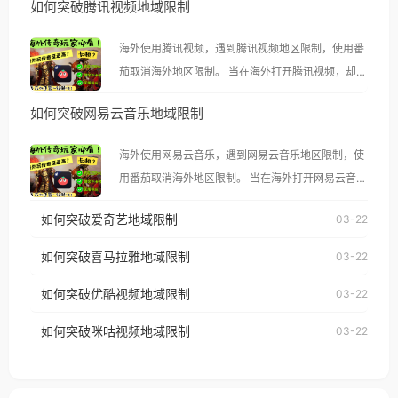
如何突破腾讯视频地域限制
海外使用腾讯视频，遇到腾讯视频地区限制，使用番
茄取消海外地区限制。 当在海外打开腾讯视频，却突
然弹出“由于版权限制，您所在的地区无法播放”的提
如何突破网易云音乐地域限制
示语。 海外用户如香港、澳门、台湾、美国、加拿
大、澳大利亚、欧洲等国家和地区时，腾讯视频也会
海外使用网易云音乐，遇到网易云音乐地区限制，使
像其他音乐平台一样，出现地区及版权限制问题，且
用番茄取消海外地区限制。 当在海外打开网易云音
仅能在中国大陆地区播放。 遇到这个问题的朋友们，
乐，却突然弹出“由于版权限制，您所在的地区无法
使用番茄回国加速器，即可解决「海外用户收听腾讯
如何突破爱奇艺地域限制
03-22
播放”的提示语。 海外用户如香港、澳门、台湾、美
视频地区版权限制」的问题，无论人在香港、澳门、
国、加拿大、澳大利亚、欧洲等国家和地区时，网易
如何突破喜马拉雅地域限制
03-22
台湾、美国、加拿大、澳大利亚、欧洲等国家和地区
云音乐也会像其他音乐平台一样，出现地区及版权限
工作、留学、定居等，都可以使用，不再因地区和版
如何突破优酷视频地域限制
03-22
制问题，且仅能在中国大陆地区播放。 遇到这个问题
权限制所困扰。
的朋友们，使用番茄回国加速器，即可解决「海外用
如何突破咪咕视频地域限制
03-22
户收听网易云音乐地区版权限制」的问题，无论人在
香港、澳门、台湾、美国、加拿大、澳大利亚、欧洲
等国家和地区工作、留学、定居等，都可以使用，不