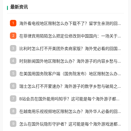
再因地区和版权限制所困扰。
最新资讯
海外看电视地区限制怎么办下载不了？留学生亲测的回国加速方案（附2026世界杯观赛技巧）
1
在菲律宾用陌陌怎么把定位修改到中国国内：一场关于归属感与连接的探索
2
比利时怎么打不开美团外卖商家版？海外党必看的回国加速全攻略
3
时刻新闻国外地区限制怎么办？海外游子的内容乡愁与破局之路
4
在美国用国务院客户端（国务院发布）地区限制怎么办？3步解决海外看国内内容难题
5
瑞士怎么打不开蒙速办？海外游子的数字乡愁与破局之路
6
B站会员在国外能用吗知乎？这可能是每个海外游子都问过的问题
7
在越南用乐视视频地区限制怎么办？海外华人必备的回国加速攻略
8
怎么在国外玩隐形守护者？这可能是每个海外游戏迷都问过的问题
9