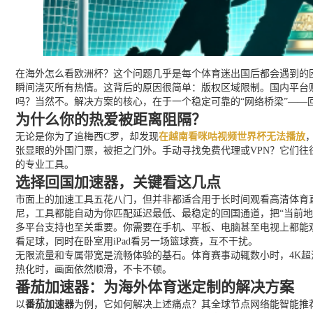
在海外怎么看欧洲杯？这个问题几乎是每个体育迷出国后都会遇到的困
瞬间浇灭所有热情。这背后的原因很简单：版权区域限制。国内平台
吗？当然不。解决方案的核心，在于一个稳定可靠的“网络桥梁”—
为什么你的热爱被距离阻隔？
无论是你为了追梅西C罗，却发现
在越南看咪咕视频世界杯无法播放
张显眼的外国门票，被拒之门外。手动寻找免费代理或VPN？它们往
的专业工具。
选择回国加速器，关键看这几点
市面上的加速工具五花八门，但并非都适合用于长时间观看高清体育
尼，工具都能自动为你匹配延迟最低、最稳定的回国通道，把“当前地
多平台支持也至关重要。你需要在手机、平板、电脑甚至电视上都能观看。
看足球，同时在卧室用iPad看另一场篮球赛，互不干扰。
无限流量和专属带宽是流畅体验的基石。体育赛事动辄数小时，4K
热化时，画面依然顺滑，不卡不顿。
番茄加速器：为海外体育迷定制的解决方案
以
番茄加速器
为例，它如何解决上述痛点？其全球节点网络能智能推