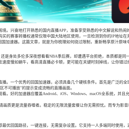
境。兴奋地打开熟悉的国内直播APP，准备享受熟悉的中文解说和热闹的弹
购买的赛事转播权通常仅限中国大陆地区使用，一旦检测到你的IP地址在
—回国加速器。这篇文章，就是为你梳理如何绕过限制，重新畅享原汁原味
，还是身处多伦多深夜想看看NBA季后赛，却遭遇平台拒绝，本质都是同一
往速度慢如蜗牛，看高清直播必卡顿，更可能在关键时刻掉线，让你错过
直播。一个优秀的回国加速器，必须具备几个硬核条件。首先是广泛的全
区不可播放”的提示变成流畅的直播画面。
好的加速器应覆盖Android、iOS、Windows、macOS全系统
超清画质更是流量吞噬者。稳定的无限流量套餐让你无需担忧。而专为影
荐最优回国路径，一键连接，无需复杂设置。它支持一人多端同时使用，